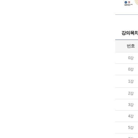
강의목
번호
0강
0강
1강
2강
3강
4강
5강