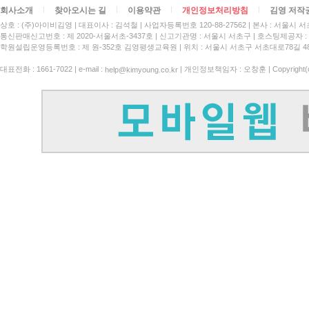
회사소개
찾아오시는 길
이용약관
개인정보처리방침
김영 저작
상호 : (주)아이비김영
대표이사 : 김석철
사업자등록번호 120-88-27562
본사 : 서울시 서
통신판매신고번호 : 제 2020-서울서초-3437호
신고기관명 : 서울시 서초구
호스팅제공자 : 
학원설립운영등록번호 : 제 원-352호 김영평생교육원 | 위치 : 서울시 서초구 서초대로78길 4
대표전화 : 1661-7022 | e-mail :
| 개인정보책임자 : 오창훈 | Copyright(c)
help@kimyoung.co.kr