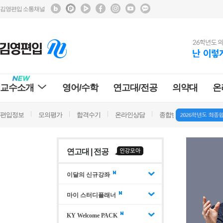
김영편입 소통채널
교수소개
영어/수학
연고대/전공
의약대
온
편입정보
모의평가
합격수기
온라인상담
종합반 방문상담
학
연고대 | 전공
이달의 신규강좌
마이 스터디플래너
KY Welcome PACK