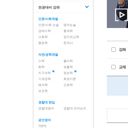
전공대비 강좌
인문/사회계열
인문/사회 논술
영어논술
경제수학
통계학
사회학
정치외교학
행정학
한국사
강좌
자연/공학계열
수학
물리학
교재
화학
생물학
지구과학
정보학
기계공학
회로이론
해석학
간호학
보건학
경찰대 편입
경찰대영어
경찰대 언어논리
공인영어
TEPS