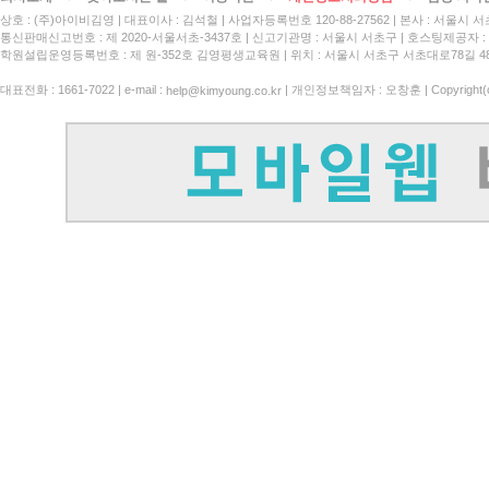
상호 : (주)아이비김영
대표이사 : 김석철
사업자등록번호 120-88-27562
본사 : 서울시 서
통신판매신고번호 : 제 2020-서울서초-3437호
신고기관명 : 서울시 서초구
호스팅제공자 : 
학원설립운영등록번호 : 제 원-352호 김영평생교육원 | 위치 : 서울시 서초구 서초대로78길 4
대표전화 : 1661-7022 | e-mail :
| 개인정보책임자 : 오창훈 | Copyright(c)
help@kimyoung.co.kr