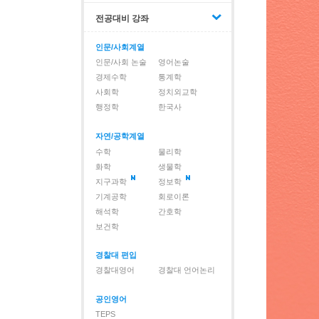
전공대비 강좌
인문/사회계열
인문/사회 논술
영어논술
경제수학
통계학
사회학
정치외교학
행정학
한국사
자연/공학계열
수학
물리학
화학
생물학
지구과학
정보학
기계공학
회로이론
해석학
간호학
보건학
경찰대 편입
경찰대영어
경찰대 언어논리
공인영어
TEPS