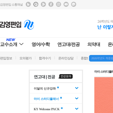
김영편입 소통채널
교수소개
영어/수학
연고대/전공
의약대
온
편입정보
모의평가
합격수기
온라인상담
종합반 방문상담
학
마이 스터디플
연고대 | 전공
이달의 신규강좌
마이 스터디플래너
KY Welcome PACK