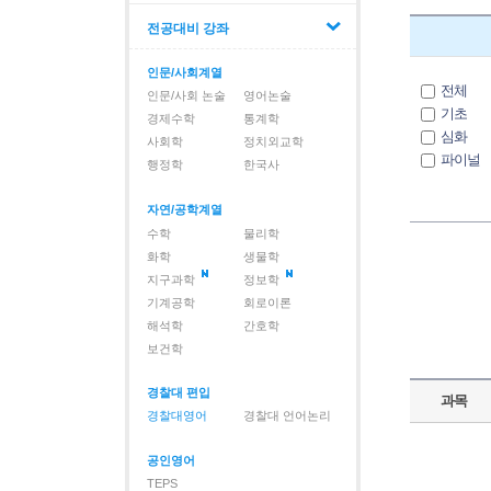
전공대비 강좌
인문/사회계열
전체
인문/사회 논술
영어논술
기초
경제수학
통계학
심화
사회학
정치외교학
파이널
행정학
한국사
자연/공학계열
수학
물리학
화학
생물학
지구과학
정보학
기계공학
회로이론
해석학
간호학
보건학
경찰대 편입
과목
경찰대영어
경찰대 언어논리
공인영어
TEPS