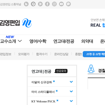
김영편입 소통채널
교수소개
영어/수학
연고대/전공
의약대
온
편입정보
모의평가
합격수기
온라인상담
종합반 방문상담
학
경
연고대 | 전공
이달의 신규강좌
마이 스터디플래너
KY Welcome PACK