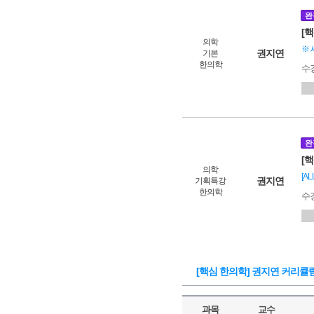
완
[
의학
※ 
권지연
기본
한의학
수
완
[
의학
[A
권지연
기획특강
한의학
수
[핵심 한의학] 권지연 커리큘
과목
교수