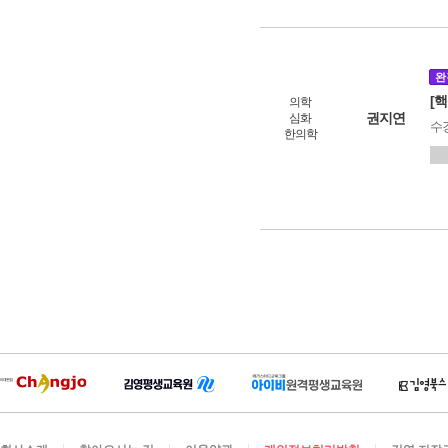
완
[
의학
권지연
심화
수
한의학