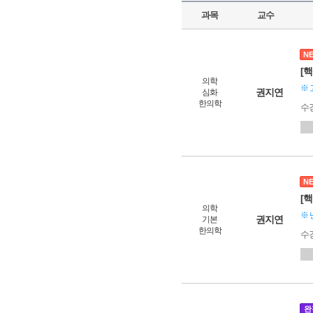
과목
교수
N
[
의학
※ 
권지연
심화
한의학
수
N
[
의학
※ 
권지연
기본
한의학
수
완