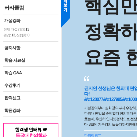
핵심
커리큘럼
개설강좌
정확
전체 개설강좌:
13
완강:
13
, 진행중:
0
공지사항
요즘 
학습 자료실
학습 Q&A
수강후기
권지연 선생님은 한의대 편
다!
합격신고
&\#128077&\#127995&\#1008
기본강의부터 심화강의부터 수강하고
학원강좌
한의대 편입을 준비할때 한의학개론 
했는데, 우연히 인터넷검색으로 선생
다. 3월에 기본강의 들을때까지만해
합격생 인터뷰 👑
국의학사까지 완강하게되었습니당!!! &\#12814
동국대 한의학과
글 잘 안다는데, 완강때 마지막 멘트를 
한의학
정**