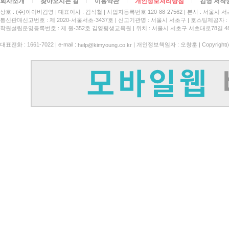
회사소개
찾아오시는 길
이용약관
개인정보처리방침
김영 저작
상호 : (주)아이비김영
대표이사 : 김석철
사업자등록번호 120-88-27562
본사 : 서울시 서
통신판매신고번호 : 제 2020-서울서초-3437호
신고기관명 : 서울시 서초구
호스팅제공자 : 
학원설립운영등록번호 : 제 원-352호 김영평생교육원 | 위치 : 서울시 서초구 서초대로78길 4
대표전화 : 1661-7022 | e-mail :
| 개인정보책임자 : 오창훈 | Copyright(c)
help@kimyoung.co.kr