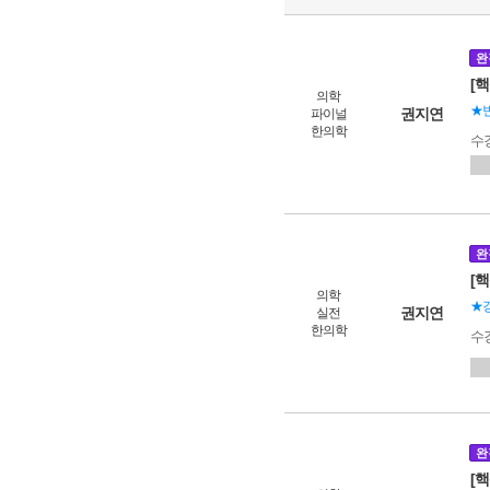
완
[
의학
★빈
권지연
파이널
한의학
수
완
[
의학
★강
권지연
실전
한의학
수
완
[