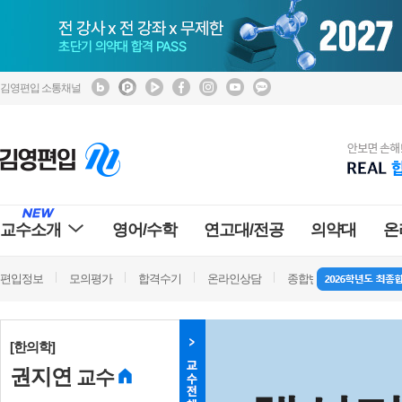
김영편입 소통채널
교수소개
영어/수학
연고대/전공
의약대
온
편입정보
모의평가
합격수기
온라인상담
종합반 방문상담
학
[한의학]
권지연
교수