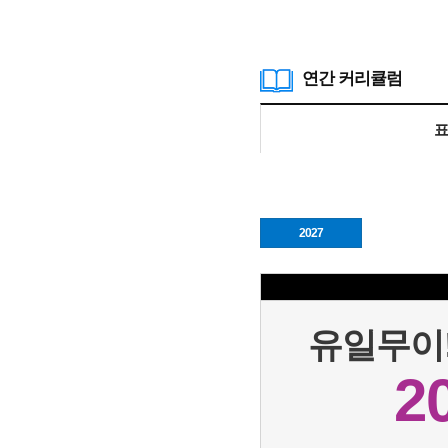
연간 커리큘럼
표
2027
유일무이!
2