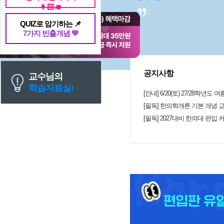
👩🏻‍🎓
번 보신다는 ㅜㅜ ) 저도 열심히 후기 남겨보아
님의 좋은점 첫번째는 한의학 노베
QUIZ로 암기하는 📌
이 좋고 이해하기 쉬운 학습자료입니다
7가지 빈출개념 💚
은데 도중도중 그림도 귀엽고 흐름도 너무
는 강의뿐만이 아니라 강의 도중 한
티베이션 해주시는 응원의 말과 본
서, 나태해질때마다 마음이 잡힙니다.! 마지막으로, 너무 
우시고 예쁘세요.. ! 이런 외모에 
공지사항
교수님의
신거 같습니다ㅋㅋㅋㅋ!!! 선생님 기본강의부터 지금까지 강
학습자료실!
의 너무 잘들었습니다. 선생님의 강
[안내] 6/20(토) 27/28학년
히해서 좋은 결과 얻도록 하겠습니다.!
암기하고 문제풀의강의로 뵙겠습니다!!! 
[필독] 한의학개론 기본 개념 교
[필독] 2027대비 한의대 편입