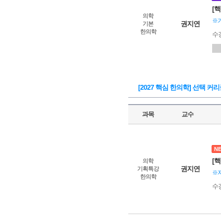
[
의학
※
권지연
기본
한의학
수
[2027 핵심 한의학] 선택 커
과목
교수
N
[
의학
권지연
기획특강
※지
한의학
수