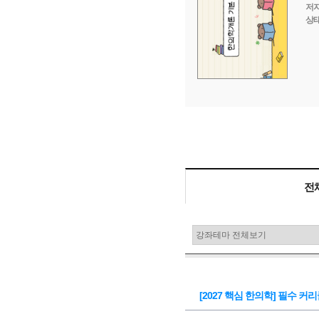
저자
저
권지연
상태
상
판매중
76,000
교재비
원
전
[2027 핵심 한의학] 필수 커