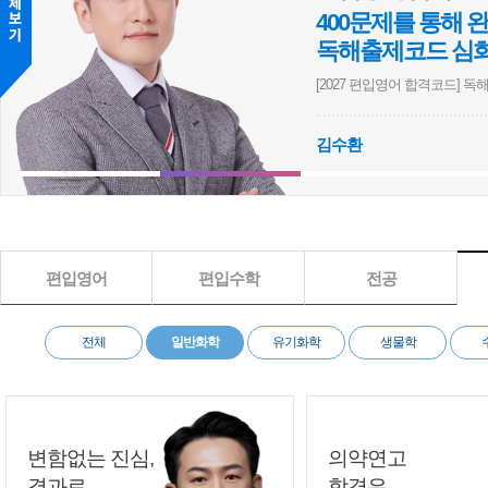
400문제를 통해
독해출제코드 심
[2027 편입영어 합격코드] 독해 
심화
영어
논리
실전
김수환
[이정민] [2027 BIOstory] 의학계열 편입생물 심화 1000제 문제풀이
[이지훈] [2027 쉬운편입]
편입영어
편입수학
전공
전체
일반화학
유기화학
생물학
변함없는 진심,
의약연고
결과로
합격은