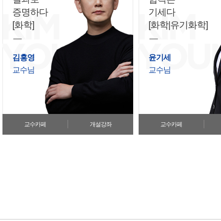
증명하다
기세다
[화학]
[화학|유기화학]
김홍영
윤기세
교수님
교수님
교수카페
개설강좌
교수카페