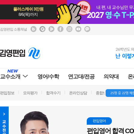
플러스캐쉬 3만원
8/6(목)까지
김영편입 소통채널
교수소개
영어/수학
연고대/전공
의약대
온
편입정보
모의평가
합격수기
온라인상담
종합반 방문상담
학
편입영어
편입영어 합격 CO