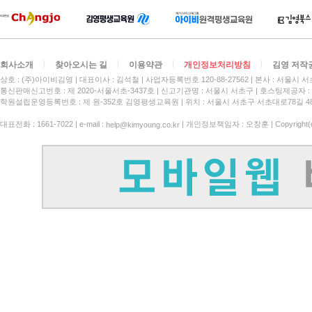
회사소개
찾아오시는 길
이용약관
개인정보처리방침
김영 저작
상호 : (주)아이비김영
대표이사 : 김석철
사업자등록번호 120-88-27562
본사 : 서울시 서
통신판매신고번호 : 제 2020-서울서초-3437호
신고기관명 : 서울시 서초구
호스팅제공자 : 
학원설립운영등록번호 : 제 원-352호 김영평생교육원 | 위치 : 서울시 서초구 서초대로78길 4
대표전화 : 1661-7022 | e-mail :
| 개인정보책임자 : 오창훈 | Copyright(c)
help@kimyoung.co.kr