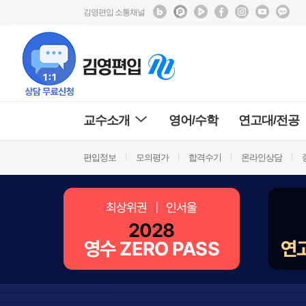
김영편입 소통채널
교수소개
영어/수학
연고대/전공
편입정보
모의평가
합격수기
온라인상담