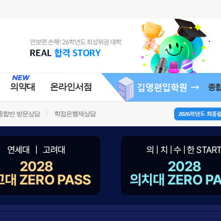
의약대
온라인서점
종
종합반 방문상담
학점은행제상담