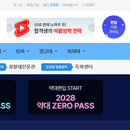
로그인
회원가입
패스 ZONE
마이페이지
고객센터
합
단과
연고대
의약대