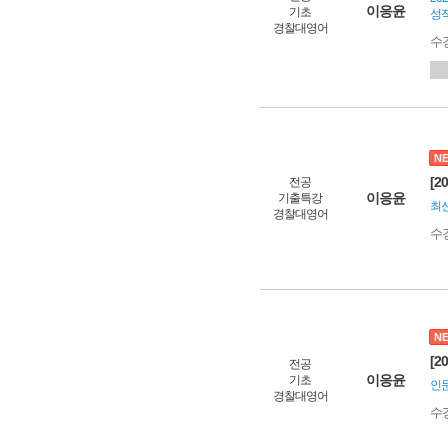
이응윤
기초
성
경찰대영어
수
N
[2
전공
이응윤
기출특강
최신
경찰대영어
수
N
[2
전공
이응윤
기초
인문
경찰대영어
수