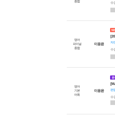
종합
수
N
[2
영어
자연
이응윤
파이널
종합
수
완
[M
영어
편입
이응윤
기본
어휘
수