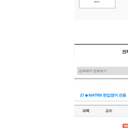
25,000
교재비
원
전
27 ◆ MATRIX 편입영어 전용
과목
교수
N