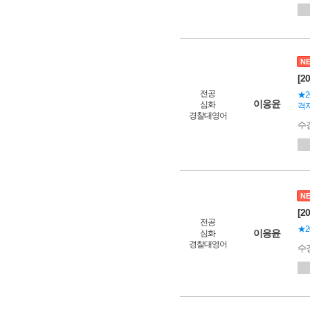
N
[2
전공
★2
이응윤
심화
격자
경찰대영어
수
N
[2
전공
★2
이응윤
심화
경찰대영어
수