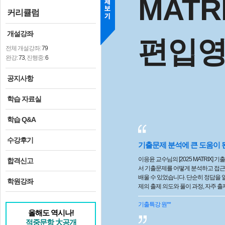
MATR
커리큘럼
개설강좌
편입
전체 개설강좌:
79
완강:
73
, 진행중:
6
공지사항
학습 자료실
학습 Q&A
수강후기
기출문제 분석에 큰 도움이 
이응윤 교수님의 [2025 MATRIX]
합격신고
서 기출문제를 어떻게 분석하고 접
배울 수 있었습니다. 단순히 정답을 
학원강좌
제의 출제 의도와 풀이 과정, 자주 
게 설명해 주셔서 이해가 훨씬 쉬웠습니다. 특히 중
과 빈출 유형을 중심으로 정리해 주셔
기출특강
원**
올해도 역시나!
많은 도움이 되었고, 실제 기출문제를
적중문항 大공개
수 있었습니다. 혼자 공부할 때 놓치