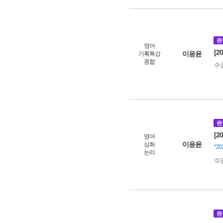
완
영어
[2
이응윤
기획특강
종합
수
완
[2
영어
이응윤
심화
*2
논리
수
완