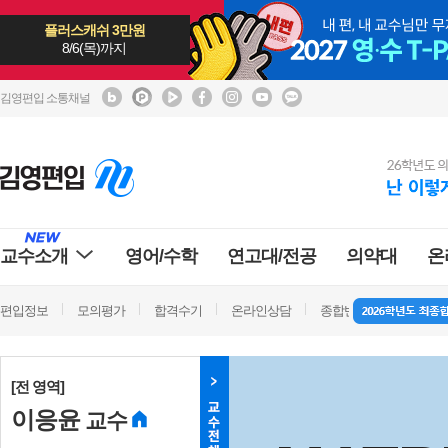
플러스캐쉬 3만원
8/6(목)까지
김영편입 소통채널
교수소개
영어/수학
연고대/전공
의약대
온
편입정보
모의평가
합격수기
온라인상담
종합반 방문상담
학
[전 영역]
이응윤
교수