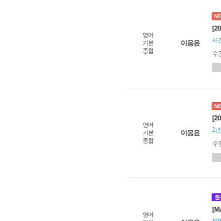
N
[2
영어
시간
이응윤
기본
종합
수
N
[2
영어
1년
이응윤
기본
종합
수
완
[M
영어