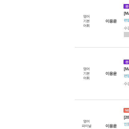
완
[M
영어
편입
이응윤
기본
어휘
수
완
[M
영어
이응윤
기본
편입
어휘
수
N
[2
영어
인문
이응윤
파이널