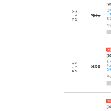
[2
영어
영어
고효
이응윤
기본
현장
종합
수
N
[2
인서
영어
격보
이응윤
기본
집중
종합
수
N
[2