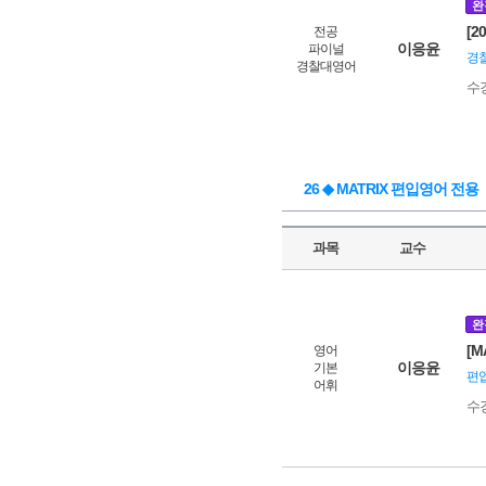
완
[2
전공
이응윤
파이널
경찰
경찰대영어
수
26 ◆ MATRIX 편입영어 전용
과목
교수
완
[M
영어
이응윤
기본
편입
어휘
수