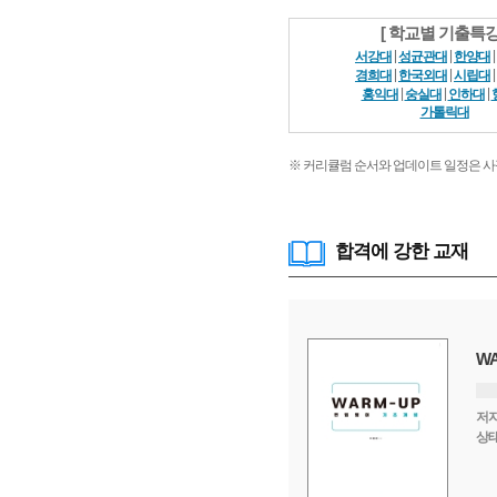
[ 학교별 기출특강
|
|
|
서강대
성균관대
한양대
|
|
|
경희대
한국외대
시립대
|
|
|
홍익대
숭실대
인하대
가톨릭대
※ 커리큘럼 순서와 업데이트 일정은 사
합격에 강한 교재
WARM-UP_노베이스
W
저자
저
이응윤
상태
상
판매중