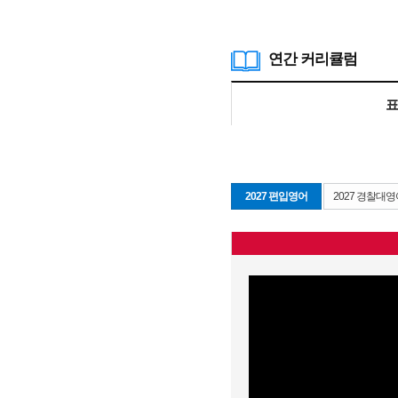
연간 커리큘럼
표
2027 편입영어
2027 경찰대영