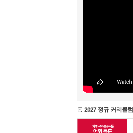
📕
2027 정규 커리큘럼
어휘+연습 문풀
어휘 특훈