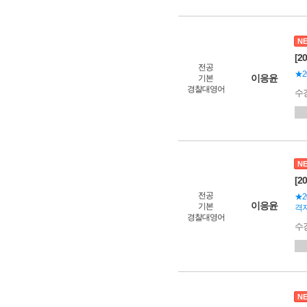
N
[2
전공
★2
이응윤
기본
경찰대영어
수
N
[2
전공
★2
이응윤
기본
격자
경찰대영어
수
N