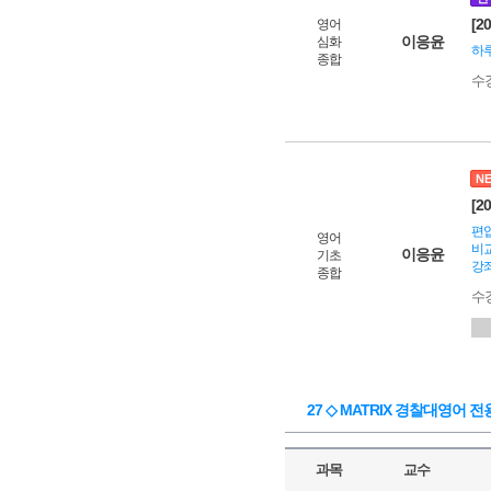
[2
영어
이응윤
심화
하루
종합
수
N
[2
편입
영어
비교
이응윤
기초
강좌
종합
수
27 ◇ MATRIX 경찰대영어 전
과목
교수