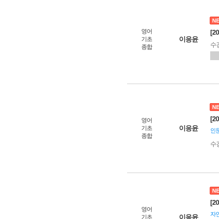
N
영어
[2
이응윤
기초
수
종합
N
[2
영어
이응윤
기초
인문
종합
수
N
[2
영어
자
이응윤
기초