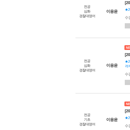
[2
전공
★2
이응윤
심화
경찰대영어
수
N
[2
전공
★2
이응윤
심화
격자
경찰대영어
수
N
[2
전공
★2
이응윤
기초
경찰대영어
수