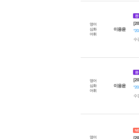
완
[2
영어
이응윤
심화
*2
어휘
수
완
[2
영어
이응윤
심화
*2
어휘
수
N
영어
[2