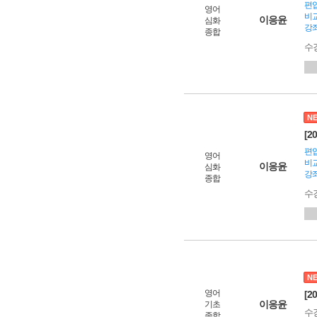
편입
영어
비교
이응윤
심화
강좌
종합
수
N
[2
편입
영어
비교
이응윤
심화
강좌
종합
수
N
영어
[2
이응윤
기초
수
종합