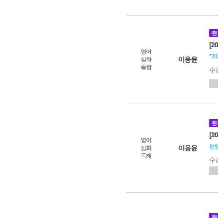
완
[2
영어
*2
이응윤
심화
종합
수
완
[2
영어
편입
이응윤
심화
독해
수
완