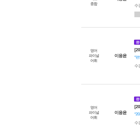
종합
수
완
[2
영어
이응윤
파이널
*편
어휘
수
완
[2
영어
이응윤
파이널
*2
어휘
수