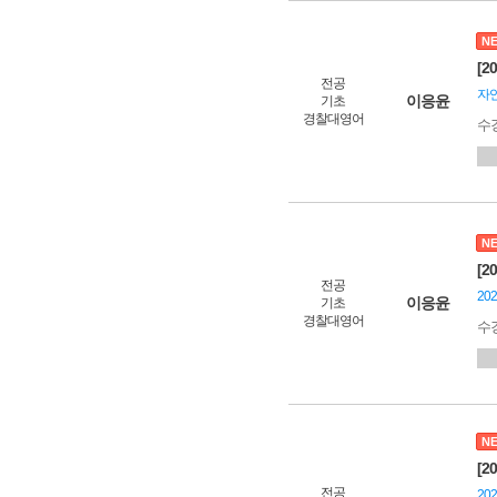
N
[2
전공
자
이응윤
기초
경찰대영어
수
N
[2
전공
20
이응윤
기초
경찰대영어
수
N
[2
전공
20