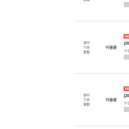
N
영어
[2
이응윤
기초
수
종합
N
영어
[2
이응윤
기초
수
종합