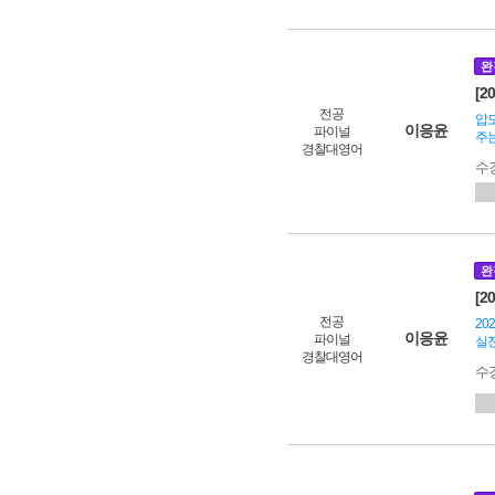
완
[2
전공
압도
이응윤
파이널
주는
경찰대영어
수
완
[2
전공
20
이응윤
파이널
실
경찰대영어
수