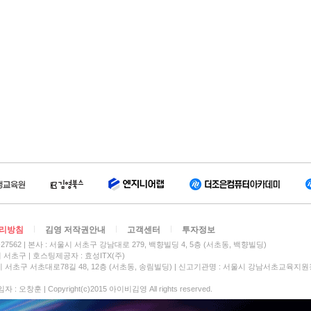
리방침
김영 저작권안내
고객센터
투자정보
27562
본사 : 서울시 서초구 강남대로 279, 백향빌딩 4, 5층 (서초동, 백향빌딩)
시 서초구
호스팅제공자 : 효성ITX(주)
 서초구 서초대로78길 48, 12층 (서초동, 송림빌딩) | 신고기관명 : 서울시 강남서초교육지원
 오창훈 | Copyright(c)2015 아이비김영 All rights reserved.