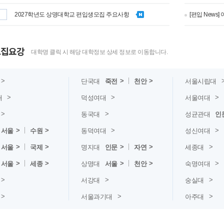
2027학년도 상명대학교 편입생모집 주요사항
[편입 News
모집요강
대학명 클릭 시 해당 대학정보 상세 정보로 이동합니다.
단국대
죽전
천안
서울시립대
대
덕성여대
서울여대
동국대
성균관대
인
서울
수원
동덕여대
성신여대
서울
국제
명지대
인문
자연
세종대
서울
세종
상명대
서울
천안
숙명여대
서강대
숭실대
서울과기대
아주대