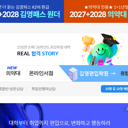
의약대
온라인서점
종
종합반 방문상담
학점은행제상담