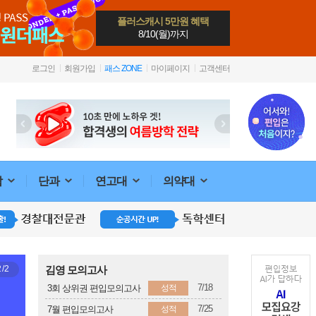
플러스캐시 5만원 혜택
8/10(월)까지
로그인
회원가입
패스 ZONE
마이페이지
고객센터
합
단과
연고대
의약대
1
2
/2
김영 모의고사
7/18
성적
3회 상위권 편입모의고사
7/25
성적
7월 편입모의고사