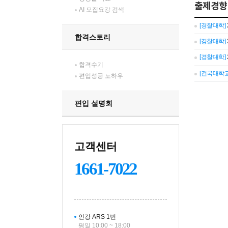
출제경향
AI 모집요강 검색
[
경찰대학
]
합격스토리
[
경찰대학
]
[
경찰대학
]
합격수기
[
건국대학
편입성공 노하우
편입 설명회
고객센터
1661-7022
인강 ARS 1번
평일 10:00 ~ 18:00