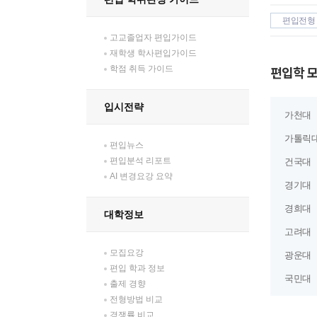
편입전형
고교졸업자 편입가이드
재학생 학사편입가이드
편입학 
학점 취득 가이드
입시전략
가천대
가톨릭
편입뉴스
편입분석 리포트
건국대
AI 변경요강 요약
경기대
경희대
대학정보
고려대
모집요강
광운대
편입 학과 정보
국민대
출제 경향
전형방법 비교
경쟁률 비교