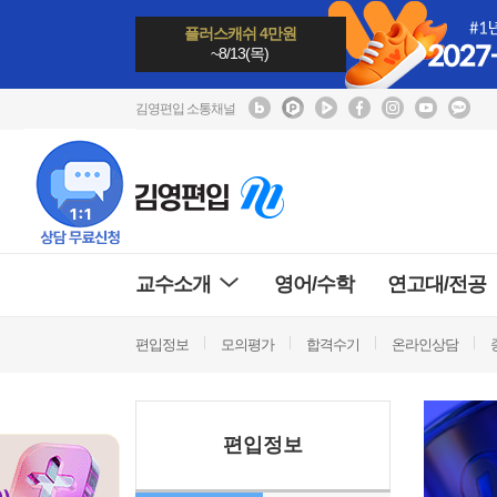
플러스캐쉬 4만원
~8/13(목)
김영편입 소통채널
교수소개
영어/수학
연고대/전공
편입정보
모의평가
합격수기
온라인상담
편입정보