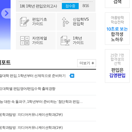
8/16
접수중
1회 1학년 편입모의고사
편입기초
신입학VS
가이드
편입학
자연계열
1학년
가이드
가이드
리포트
더보기
경찰대학 편입, 1학년부터 선제적으로 준비하기
주요대학별 편입영어/편입수학 출제경향
수능 대란 속 돌파구, 1학년부터 준비하는 ‘첨단학과 편입’ 전략
view] 학과탐방 : 미디어커뮤니케이션학과(2부)
view] 학과탐방 : 미디어커뮤니케이션학과(1부)