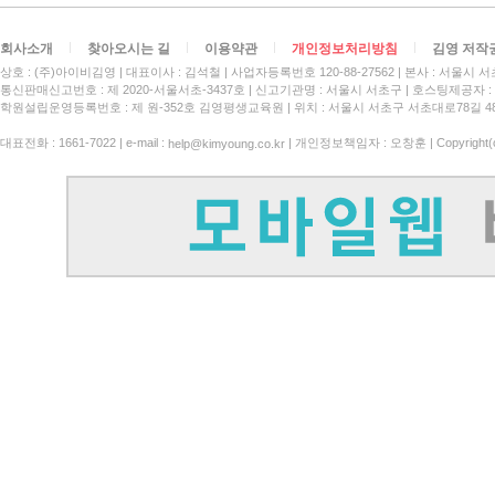
회사소개
찾아오시는 길
이용약관
개인정보처리방침
김영 저작
상호 : (주)아이비김영
대표이사 : 김석철
사업자등록번호 120-88-27562
본사 : 서울시 서
통신판매신고번호 : 제 2020-서울서초-3437호
신고기관명 : 서울시 서초구
호스팅제공자 : 
학원설립운영등록번호 : 제 원-352호 김영평생교육원 | 위치 : 서울시 서초구 서초대로78길 4
대표전화 : 1661-7022 | e-mail :
| 개인정보책임자 : 오창훈 | Copyright(c)
help@kimyoung.co.kr