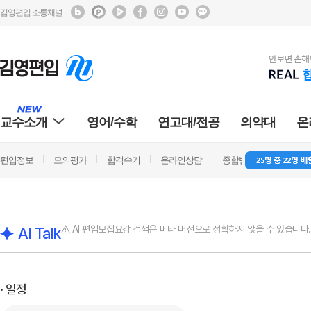
김영편입 소통채널
교수소개
영어/수학
연고대/전공
의약대
온
편입정보
모의평가
합격수기
온라인상담
종합반 방문상담
학
AI 편입모집요강 검색은 베타 버전으로 정확하지 않을 수 있습니다.
AI Talk
· 일정