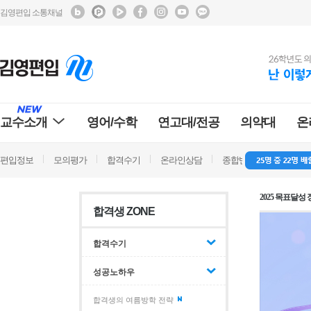
김영편입 소통채널
교수소개
영어/수학
연고대/전공
의약대
온
편입정보
모의평가
합격수기
온라인상담
종합반 방문상담
학
2025 목표달성
합격생 ZONE
합격수기
성공노하우
합격생의 여름방학 전략