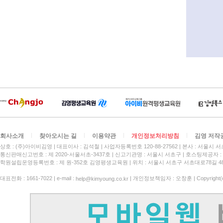
회사소개
찾아오시는 길
이용약관
개인정보처리방침
김영 저작
상호 : (주)아이비김영
대표이사 : 김석철
사업자등록번호 120-88-27562
본사 : 서울시 서
통신판매신고번호 : 제 2020-서울서초-3437호
신고기관명 : 서울시 서초구
호스팅제공자 : 
학원설립운영등록번호 : 제 원-352호 김영평생교육원 | 위치 : 서울시 서초구 서초대로78길 4
대표전화 : 1661-7022 | e-mail :
| 개인정보책임자 : 오창훈 | Copyright(c)
help@kimyoung.co.kr