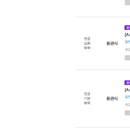
완
[A
전공
일
윤관식
심화
화학
수
완
[
전공
일
윤관식
기본
화학
수