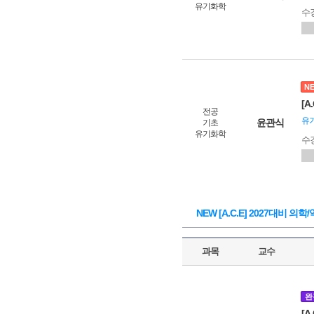
유기화학
수
N
[A
전공
유
윤관식
기초
유기화학
수
NEW [A.C.E] 2027대비 
과목
교수
완
[