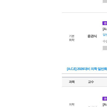
완
[
일
윤관식
기본
화학
수
[A.C.E] 2026대비 의학 일
과목
교수
완
[A
의학