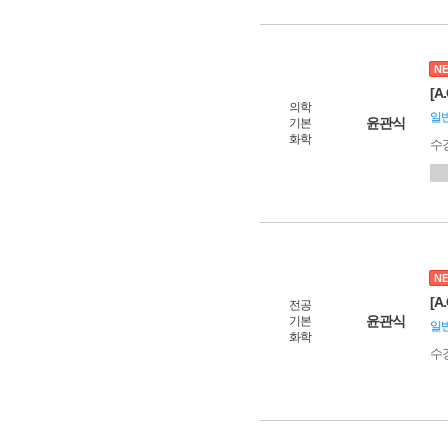
N
[A
의학
일
윤관식
기본
화학
수
N
[A
전공
윤관식
기본
일
화학
수