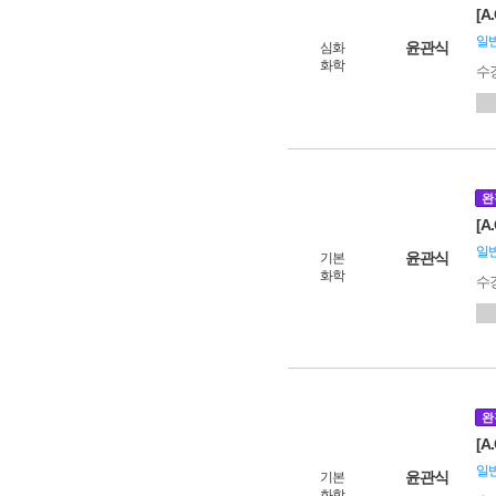
[A
일
윤관식
심화
화학
수
완
[
일
윤관식
기본
화학
수
완
[A
일
윤관식
기본
화학