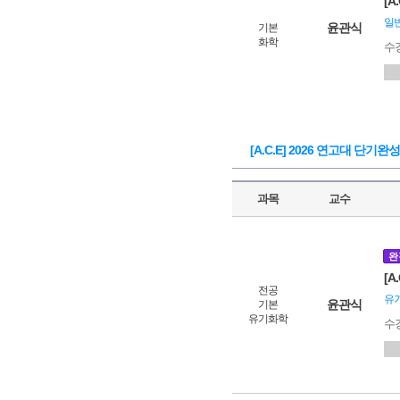
[
일
윤관식
기본
화학
수
[A.C.E] 2026 연고대 단기완
과목
교수
완
[
전공
유
윤관식
기본
유기화학
수