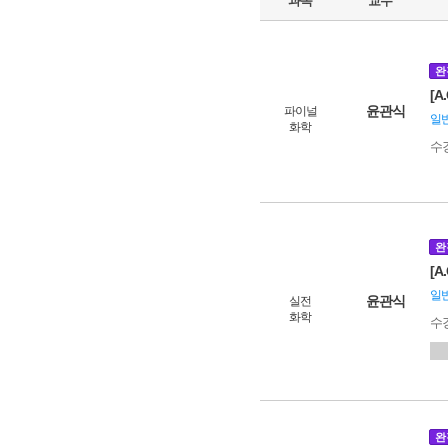
과목
교수
완
[A
윤관식
파이널
일
화학
수
완
[A
일
윤관식
실전
화학
수
완