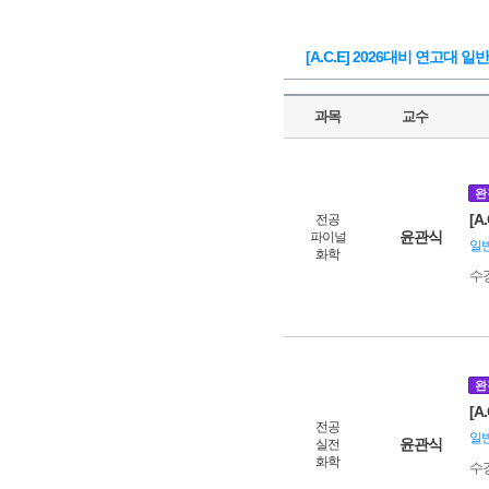
[A.C.E] 2026대비 연고대
과목
교수
완
[A
전공
윤관식
파이널
일
화학
수
완
[A
전공
일
윤관식
실전
화학
수