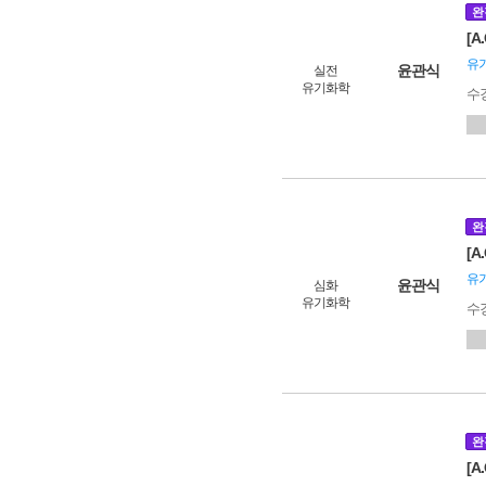
완
[A
유
윤관식
실전
유기화학
수
완
[A
유
윤관식
심화
유기화학
수
완
[