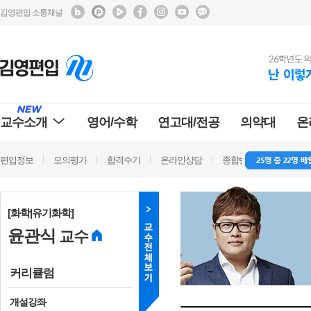
김영편입 소통채널
교수소개
영어/수학
연고대/전공
의약대
온
편입정보
모의평가
합격수기
온라인상담
종합반 방문상담
학
[화학|유기화학]
윤관식
교수
커리큘럼
개설강좌