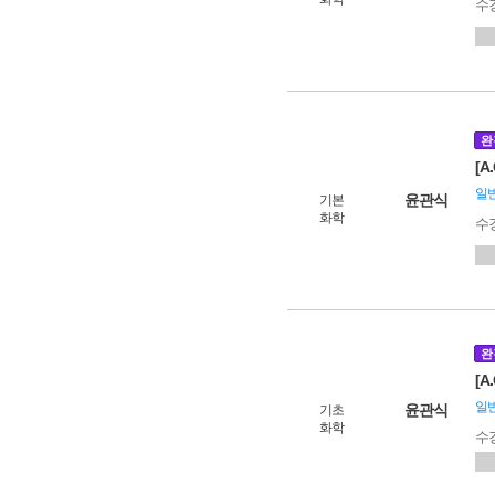
수
완
[A
일
윤관식
기본
화학
수
완
[A
일
윤관식
기초
화학
수