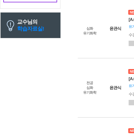
N
[
교수님의
유
학습자료실!
윤관식
심화
유기화학
수
N
[
전공
유
윤관식
심화
유기화학
수
N