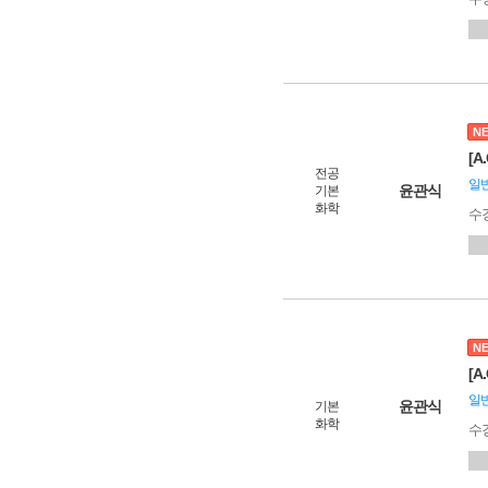
N
[A
전공
일
윤관식
기본
화학
수
N
[A
일
윤관식
기본
화학
수