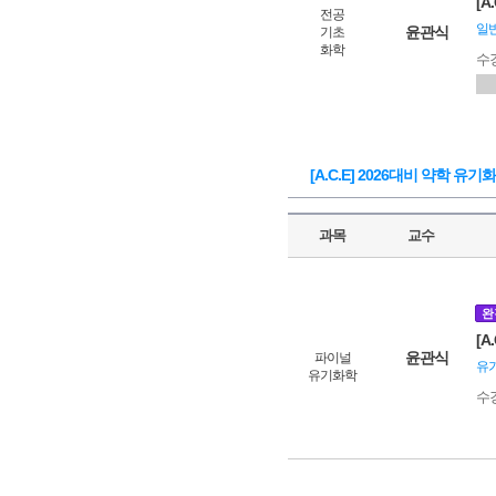
[A
전공
일
윤관식
기초
화학
수
[A.C.E] 2026대비 약학 유
과목
교수
완
[A
윤관식
파이널
유
유기화학
수