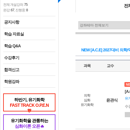
전체 개설강좌:
75
전
완강:
67
, 진행중:
8
공지사항
학습 자료실
학습 Q&A
NEW [A.C.E] 2027대비 
수강후기
과목
교수
합격신고
학원강좌
N
[
의학
유
하반기, 유기화학
윤관식
심화
FAST TRACK O.P.E.N
유기화학
수
🎊
유기화학을 관통하는
심화이론 오픈🔥