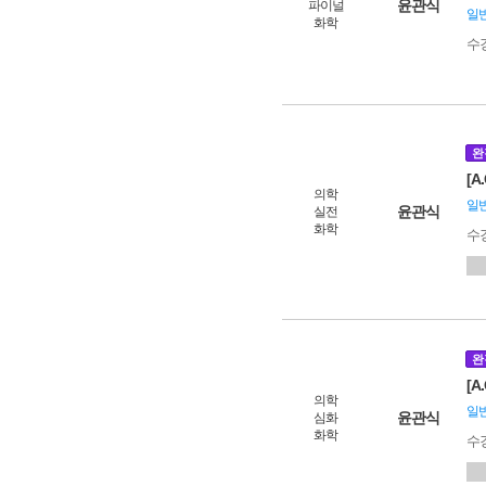
윤관식
파이널
일
화학
수
완
[A
의학
일
윤관식
실전
화학
수
완
[A
의학
일
윤관식
심화
화학
수