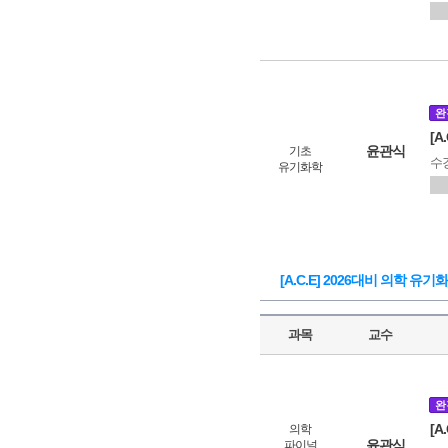
완
[A
윤관식
기초
수
유기화학
[A.C.E] 2026대비 의학 유
과목
교수
완
[A
의학
윤관식
파이널