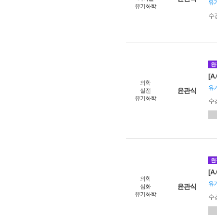
유
유기화학
수
완
[A
의학
유
윤관식
실전
유기화학
수
완
[A
의학
유
윤관식
심화
유기화학
수