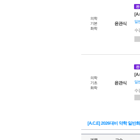
완
[A
의학
일
윤관식
기본
화학
수
완
[A
의학
일
윤관식
기초
화학
수
[A.C.E] 2026대비 약학 일