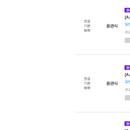
완
[A
전공
일
윤관식
기본
화학
수
완
[A
전공
일
윤관식
기본
화학
수
완