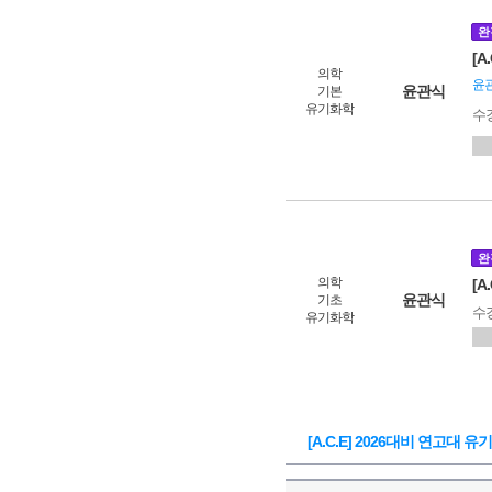
완
[A
의학
윤관
윤관식
기본
유기화학
수
완
의학
[A
윤관식
기초
수
유기화학
[A.C.E] 2026대비 연고대