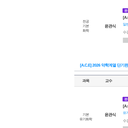
완
[
전공
일
윤관식
기본
화학
수
[A.C.E] 2026 약학계열 단기
과목
교수
완
[
유
윤관식
기본
유기화학
수