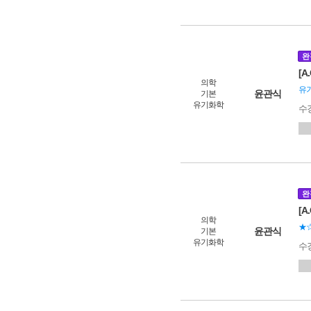
완
[
의학
유
윤관식
기본
유기화학
수
완
[A
의학
★
윤관식
기본
유기화학
수