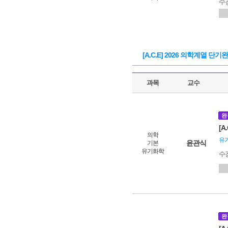
수
[A.C.E] 2026 의학계열 단기
과목
교수
완
[
의학
유
윤관식
기본
유기화학
수
완