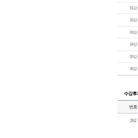
31강
32강
33강
34강
35강
36강
수강후
번호
262