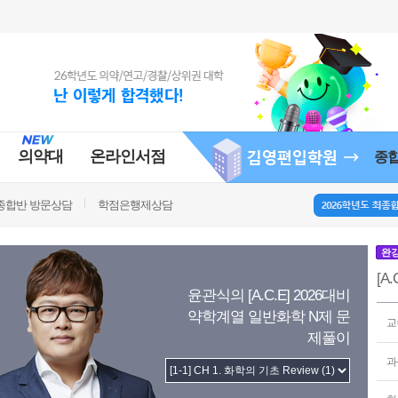
의약대
온라인서점
종
종합반 방문상담
학점은행제상담
완
[A
윤관식의 [A.C.E] 2026대비
약학계열 일반화학 N제 문
교
제풀이
과