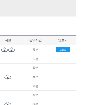
자료
강의시간
맛보기
75분
고화질
63분
50분
56분
78분
50분
84분