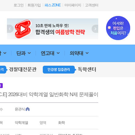
로그인
회원가입
패스 ZONE
마이페이지
고객센터
합
단과
연고대
의약대
강
.C.E] 2026대비 약학계열 일반화학 N제 문제풀이
윤관식
수
목
약학계열
영역
화학