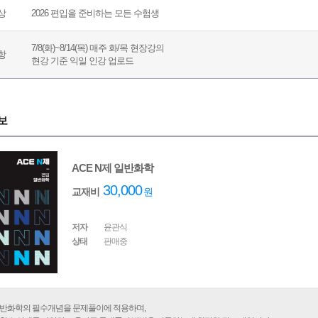
상
2026 편입을 준비하는 모든 수험생
7/8(화)~8/14(목) 매주 화/목 현장강의
항
현강 기준 익일 인강 업로드
보
ACE N제 일반화학
30,000
교재비
원
저자
윤관식
상태
판매중
일반화학의 필수개념을 문제풀이에 적용하며,