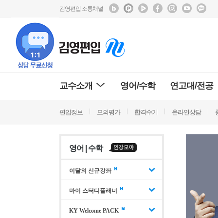
김영편입 소통채널
교수소개
영어/수학
연고대/전공
편입정보
모의평가
합격수기
온라인상담
영어 | 수학
이달의 신규강좌
마이 스터디플래너
KY Welcome PACK