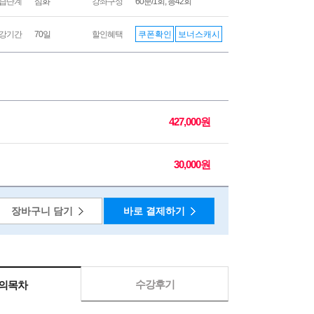
습단계
심화
강좌구성
60분/1회, 총42회
쿠폰확인
보너스캐시
강기간
70일
할인혜택
427,000원
30,000원
장바구니 담기
바로 결제하기
수강후기
의목차