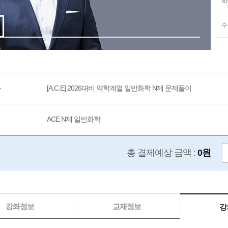
학
수
[A.C.E] 2026대비 약학계열 일반화학 N제 문제풀이
ACE N제 일반화학
총 결제예상 금액 :
0원
강좌정보
교재정보
강