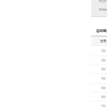
자신의 
※E-b
강의목
번호
1강
2강
3강
4강
5강
6강
7강