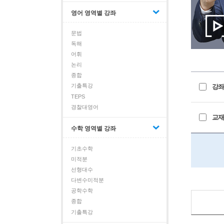
영어 영역별 강좌
문법
독해
어휘
논리
종합
기출특강
강좌
TEPS
경찰대영어
교재
수학 영역별 강좌
기초수학
미적분
선형대수
다변수미적분
공학수학
종합
기출특강