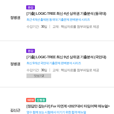
완강
[기출] LOGIC-TREE 최신 4년 상위권 기출분석 (동국대)
정병권
최근 4개년 출제된 동국대 기출문제 완벽분석 시리즈
수강기간 :
30
일
교재 : 핵심자료를 첨부파일로 제공
완강
[기출] LOGIC-TREE 최신 9년 상위권 기출분석 (국민대)
최신 9개년 국민대 기출문제 완벽분석 시리즈
정병권
수강기간 :
30
일
교재 : 핵심자료를 첨부파일로 제공
맛보기
2
NEW
진행중
[정답만 잡는다!] For 자연계 <2027대비 타임어택 매뉴얼>
김신근
영수 함께 보는 시험에서 이기기 위한 합격 메뉴얼