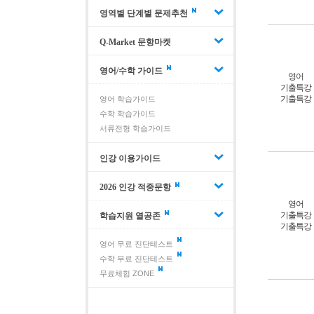
영역별 단계별 문제추천
Q-Market 문항마켓
영어/수학 가이드
영어
기출특강
기출특강
영어 학습가이드
수학 학습가이드
서류전형 학습가이드
인강 이용가이드
2026 인강 적중문항
영어
기출특강
학습지원 열공존
기출특강
영어 무료 진단테스트
수학 무료 진단테스트
무료체험 ZONE