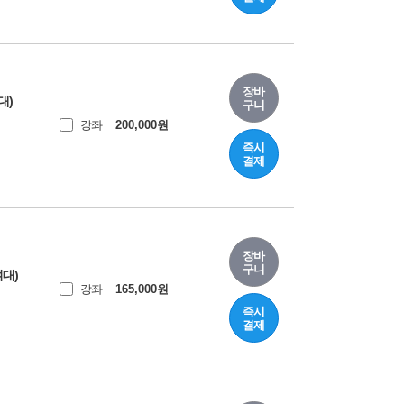
장바
대)
구니
강좌
200,000
원
즉시
결제
장바
구니
여대)
강좌
165,000
원
즉시
결제