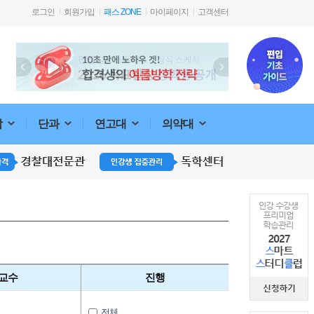
로그인
회원가입
패스 ZONE
마이페이지
고객센터
합
단과
연고대
의약대
교수
진행
전체