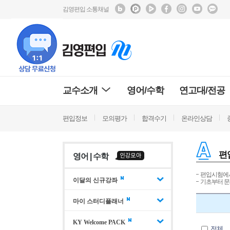
김영편입 소통채널
교수소개
영어/수학
연고대/전공
편입정보
모의평가
합격수기
온라인상담
편
영어 | 수학
편입시험에서
이달의 신규강좌
기초부터 문
마이 스터디플래너
KY Welcome PACK
전체