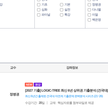
강
기초
기본
정병권
심화
실전
다니엘
파이널
특강
이얼
백은영
윤상환
곽지영
황선웅
강혜영
이응윤
교수
강좌정보
NEW
완강
[2027 기출] LOGIC-TREE 최신 6년 상위권 기출분석 (건국대)
정병권
최신 6년간 출제된 건국대 자연계 기출문제 완벽분석 시리즈 (21~26)
수강기간 :
20
일
교재 : 핵심자료를 첨부파일로 제공