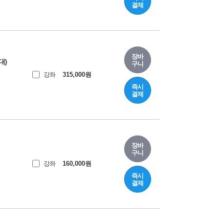
결제
장바
대)
구니
강좌
315,000
원
즉시
결제
장바
구니
강좌
160,000
원
즉시
결제