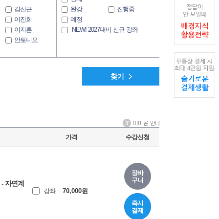
김신근
완강
진행중
이진희
예정
이지훈
NEW! 2027대비 신규 강좌
안토니오
윤여홍
조수현
이수민
찾기
김수환
김응석
가격
수강신청
장바
구니
 - 자연계
강좌
70,000
원
즉시
결제