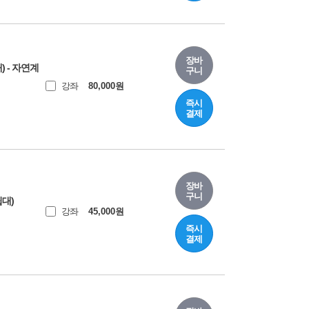
장바
) - 자연계
구니
강좌
80,000
원
즉시
결제
장바
구니
립대)
강좌
45,000
원
즉시
결제