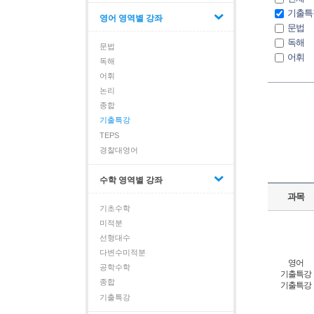
기출특
영어 영역별 강좌
문법
독해
문법
어휘
독해
논리
어휘
종합
논리
TEPS
종합
기출특강
TEPS
경찰대영어
수학 영역별 강좌
과목
기초수학
미적분
선형대수
다변수미적분
영어
공학수학
기출특강
종합
기출특강
기출특강