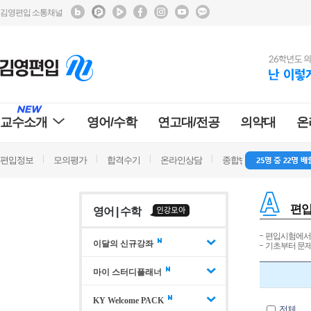
김영편입 소통채널
교수소개
영어/수학
연고대/전공
의약대
온
편입정보
모의평가
합격수기
온라인상담
종합반 방문상담
학
편
영어 | 수학
편입시험에서 
이달의 신규강좌
기초부터 문제
마이 스터디플래너
KY Welcome PACK
전체