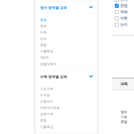
문법
영어 영역별 강좌
독해
어휘
문법
논리
독해
종합
어휘
기출특
논리
TEPS
종합
기출특강
TEPS
경찰대영어
수학 영역별 강좌
과목
기초수학
미적분
선형대수
다변수미적분
영어
공학수학
기초
종합
문법
기출특강