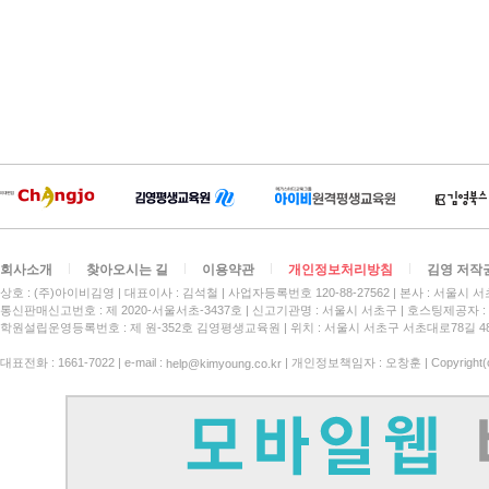
회사소개
찾아오시는 길
이용약관
개인정보처리방침
김영 저작
상호 : (주)아이비김영
대표이사 : 김석철
사업자등록번호 120-88-27562
본사 : 서울시 서
통신판매신고번호 : 제 2020-서울서초-3437호
신고기관명 : 서울시 서초구
호스팅제공자 : 
학원설립운영등록번호 : 제 원-352호 김영평생교육원 | 위치 : 서울시 서초구 서초대로78길 4
대표전화 : 1661-7022 | e-mail :
| 개인정보책임자 : 오창훈 | Copyright(c)
help@kimyoung.co.kr