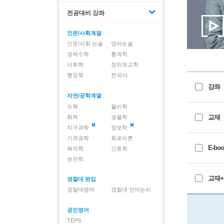
전공대비 강좌
인문/사회계열
인문/사회 논술
영어논술
경제수학
통계학
사회학
정치외교학
행정학
한국사
강좌
자연/공학계열
수학
물리학
교재
화학
생물학
지구과학
정보학
기계공학
회로이론
E-boo
해석학
간호학
보건학
교재+E
경찰대 편입
경찰대영어
경찰대 언어논리
공인영어
TEPS