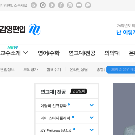
김영편입 소통채널
교수소개
영어/수학
연고대/전공
의약대
온
편입정보
모의평가
합격수기
온라인상담
종합반 방문상담
학
연고대 | 전공
이달의 신규강좌
마이 스터디플래너
KY Welcome PACK