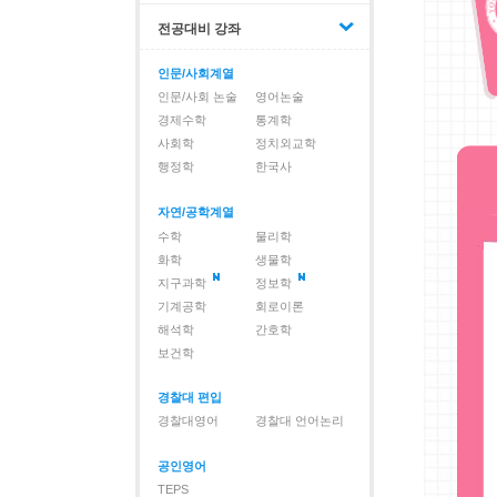
전공대비 강좌
인문/사회계열
인문/사회 논술
영어논술
경제수학
통계학
사회학
정치외교학
행정학
한국사
자연/공학계열
수학
물리학
화학
생물학
지구과학
정보학
기계공학
회로이론
해석학
간호학
보건학
경찰대 편입
경찰대영어
경찰대 언어논리
공인영어
TEPS