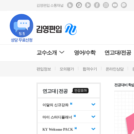
김영편입 소통채널
교수소개
영어/수학
연고대/전공
편입정보
모의평가
합격수기
온라인상담
전공대비 학
연고대 | 전공
이달의 신규강좌
마이 스터디플래너
KY Welcome PACK