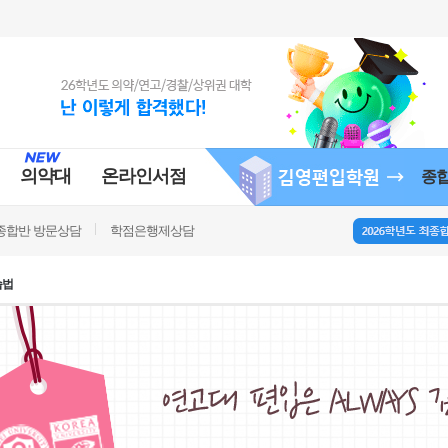
의약대
온라인서점
종
종합반 방문상담
학점은행제상담
습법