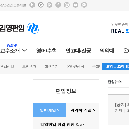
김영편입 소통채널
교수소개
영어/수학
연고대/전공
의약대
온
편입정보
모의평가
합격수기
온라인상담
종합반 방문상담
학
편입뉴스
편입정보
[공지]
일반계열 >
의약학 계열 >
기타 |
2
김영편입 편입 진단 검사