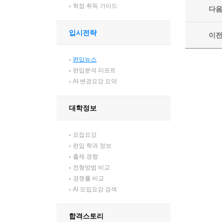
학점 취득 가이드
다
입시전략
이
편입뉴스
편입분석 리포트
AI 변경요강 요약
대학정보
모집요강
편입 학과 정보
출제 경향
전형방법 비교
경쟁률 비교
AI 모집요강 검색
합격스토리