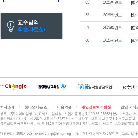
[합
83
2026학년도
[합
82
2026학년도
교수님의
[합
81
2026학년도
학습자료실!
[합
80
2026학년도
회사소개
찾아오시는 길
이용약관
개인정보처리방침
김영 저작
상호 : (주)아이비김영
대표이사 : 김석철
사업자등록번호 120-88-27562
본사 : 서울시 서
통신판매신고번호 : 제 2020-서울서초-3437호
신고기관명 : 서울시 서초구
호스팅제공자 : 
학원설립운영등록번호 : 제 원-352호 김영평생교육원 | 위치 : 서울시 서초구 서초대로78길 4
대표전화 : 1661-7022 | e-mail :
| 개인정보책임자 : 오창훈 | Copyright(c)
help@kimyoung.co.kr