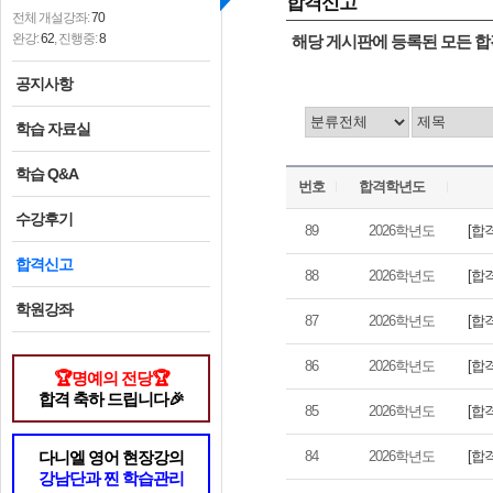
합격신고
전체 개설강좌:
70
완강:
62
, 진행중:
8
해당 게시판에 등록된 모든 합
공지사항
학습 자료실
학습 Q&A
번호
합격학년도
수강후기
[합
89
2026학년도
합격신고
[합
88
2026학년도
학원강좌
[합
87
2026학년도
[합
86
2026학년도
🏆명예의 전당🏆
합격 축하 드립니다🎉
[합
85
2026학년도
[합
다니엘 영어 현장강의
84
2026학년도
강남단과 찐 학습관리