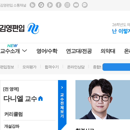
김영편입 소통채널
교수소개
영어/수학
연고대/전공
의약대
온
편입정보
모의평가
합격수기
온라인상담
종합반 방문상담
학
[전 영역]
다니엘
교수
커리큘럼
개설강좌