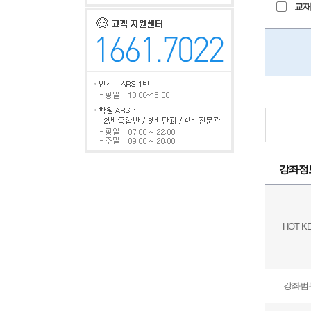
교재+
강좌정
HOT K
강좌범