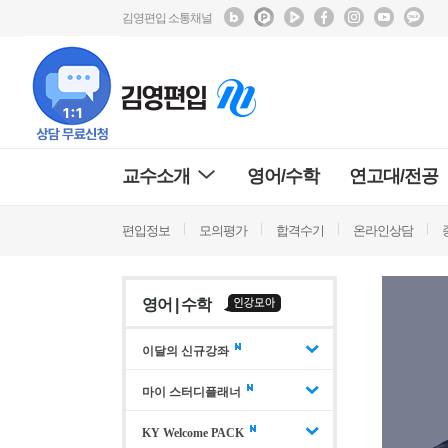
김영편입 소통채널
교수소개
영어/수학
연고대/전공
편입정보
모의평가
합격수기
온라인상담
영어 | 수학
이달의 신규강좌
마이 스터디플래너
KY Welcome PACK