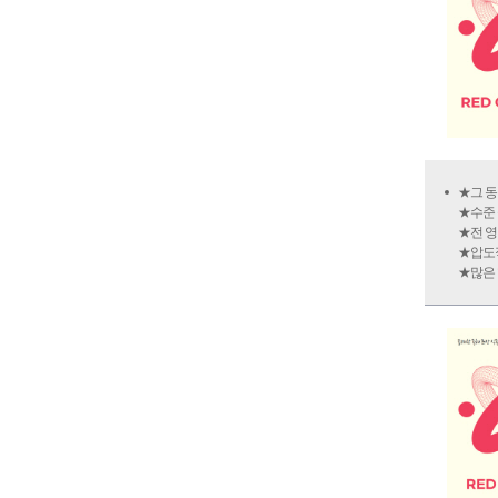
★그 동
★수준 
★전 영
★압도적
★많은 