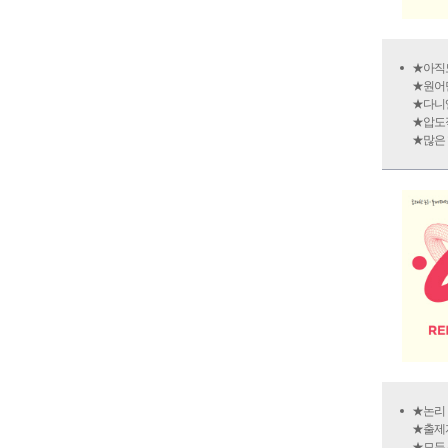
★아직
★원어민
★다니엘
★압도적
★많은 
★논리 
★출제자
★모든 