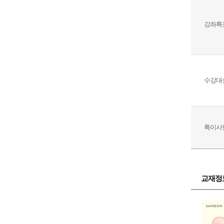
강좌특
수강대
특이사
교재정