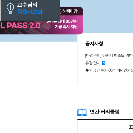
교수님의
학습자료실!
공지사항
휴강 안내
◆지금 점수가 60점 미만인가
연간 커리큘럼
표