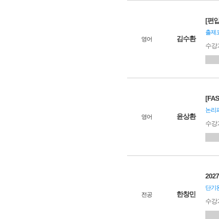
[편입
출제코
김수환
영어
수강
[FA
논리파
윤상환
영어
수강
20
단기완
한창민
전공
수강