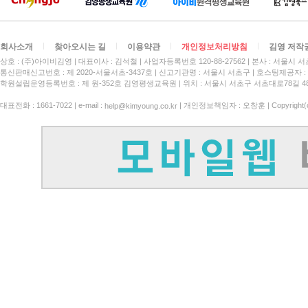
회사소개
찾아오시는 길
이용약관
개인정보처리방침
김영 저작
상호 : (주)아이비김영
대표이사 : 김석철
사업자등록번호 120-88-27562
본사 : 서울시 서
통신판매신고번호 : 제 2020-서울서초-3437호
신고기관명 : 서울시 서초구
호스팅제공자 : 
학원설립운영등록번호 : 제 원-352호 김영평생교육원 | 위치 : 서울시 서초구 서초대로78길 4
대표전화 : 1661-7022 | e-mail :
| 개인정보책임자 : 오창훈 | Copyright(c)
help@kimyoung.co.kr