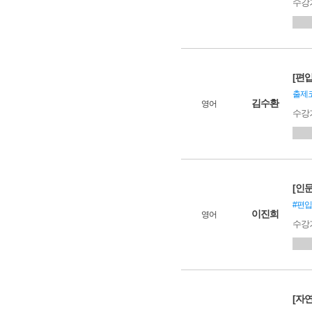
수강
[편입
출제코
김수환
영어
수강
[인문
#편입
이진희
영어
수강
[자연