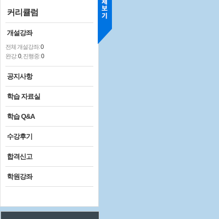
커리큘럼
개설강좌
전체 개설강좌:
0
완강:
0
, 진행중:
0
공지사항
학습 자료실
학습 Q&A
수강후기
합격신고
학원강좌