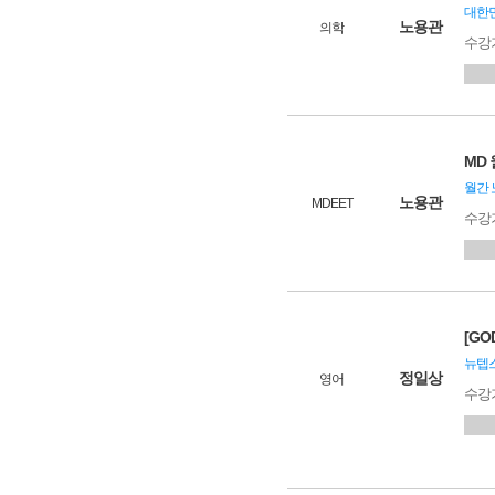
대한민
노용관
의학
수강
MD 
월간 
노용관
MDEET
수강
[GO
뉴텝
정일상
영어
수강