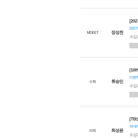
[20
202
장성천
MDEET
수강
[10
미분학
류승민
수학
수강
[T
의대/
최성윤
의학
수강