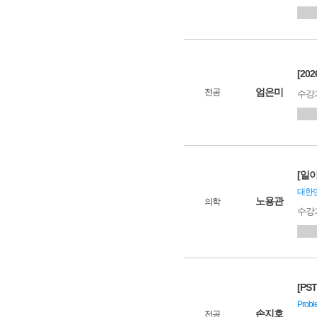
[2
엄은미
전공
수강
[일
대한민
노용관
의학
수강
[PS
Prob
손지호
전공