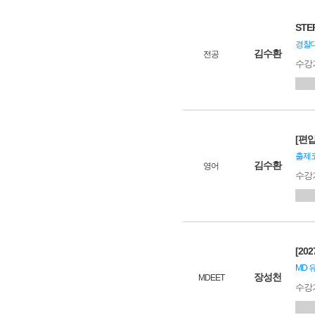
STE
경찰대
김수환
전공
수강
[편입
출제코
김수환
영어
수강
[20
MD 
장성천
MDEET
수강