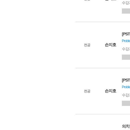
수강
[PS
Prob
손지호
전공
수강
[PST
Prob
손지호
전공
수강
의치