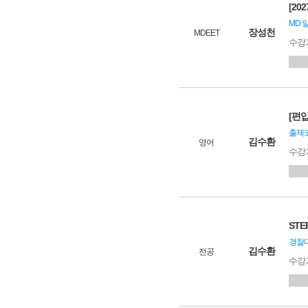
[20
MD 
장성천
MDEET
수강
[편입
출제코
김수환
영어
수강
STE
경찰대
김수환
전공
수강