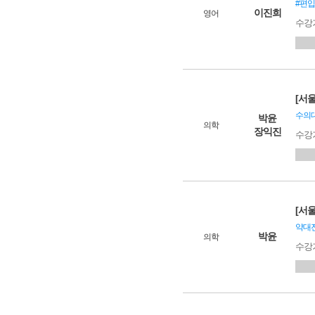
#편입
이진희
영어
수강
[서
수의대
박윤
의학
장익진
수강
[서
약대전
박윤
의학
수강