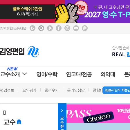
플러스캐쉬 2만원
8/13(목)까지
김영편입 소통채널
교수소개
영어/수학
연고대/전공
의약대
온
편입정보
모의평가
합격수기
온라인상담
종합반 방문상담
학
[]
교수