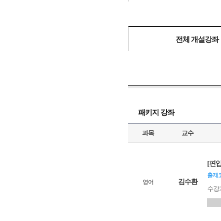
전체 개설강좌
패키지 강좌
과목
교수
[편입
출제코
김수환
영어
수강