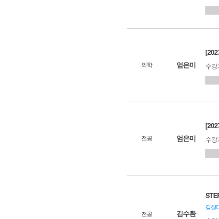
[20
엄은미
의학
수강
[20
엄은미
전공
수강
STE
경찰대
김수환
전공