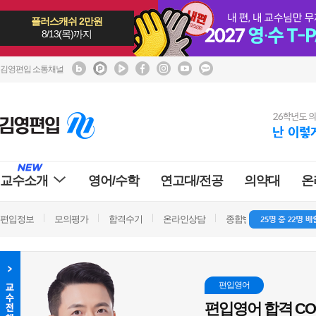
플러스캐쉬 2만원
8/13(목)까지
김영편입 소통채널
교수소개
영어/수학
연고대/전공
의약대
온
편입정보
모의평가
합격수기
온라인상담
종합반 방문상담
학
편입영어
편입영어 합격 CO