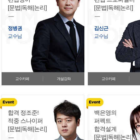
[문법|독해|논리]
[문법|독해|논리]
정병권
김신근
교수님
교수님
교수카페
개설강좌
교수카페
합격 정조준!
백은영의
적중 스나이퍼
퍼펙트
[문법|독해|논리]
합격설계
[문법|독해|논리]