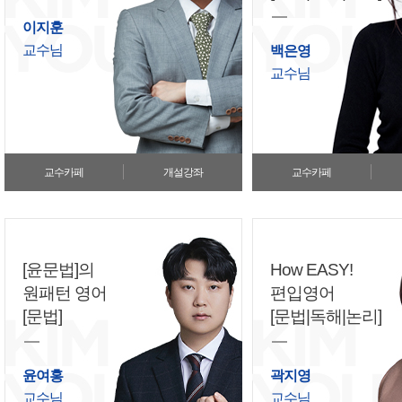
이지훈
교수님
백은영
교수님
교수카페
개설강좌
교수카페
[윤문법]의
How EASY!
원패턴 영어
편입영어
[문법]
[문법|독해|논리]
윤여홍
곽지영
교수님
교수님