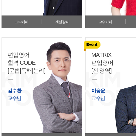
교수카페
개설강좌
교수카페
편입영어
MATRIX
합격 CODE
편입영어
[문법|독해|논리]
[전 영역]
김수환
이응윤
교수님
교수님