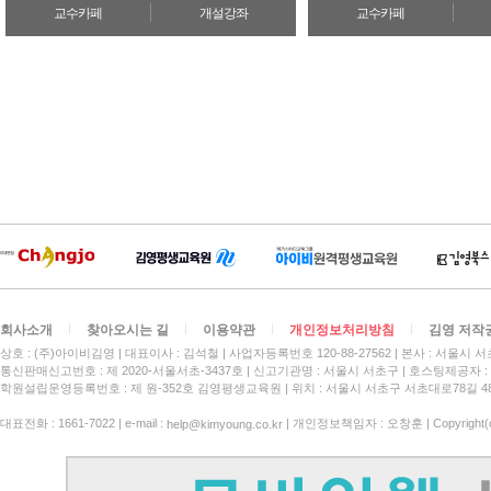
교수카페
개설강좌
교수카페
회사소개
찾아오시는 길
이용약관
개인정보처리방침
김영 저작
상호 : (주)아이비김영
대표이사 : 김석철
사업자등록번호 120-88-27562
본사 : 서울시 서
통신판매신고번호 : 제 2020-서울서초-3437호
신고기관명 : 서울시 서초구
호스팅제공자 : 
학원설립운영등록번호 : 제 원-352호 김영평생교육원 | 위치 : 서울시 서초구 서초대로78길 4
대표전화 : 1661-7022 | e-mail :
| 개인정보책임자 : 오창훈 | Copyright(c)
help@kimyoung.co.kr