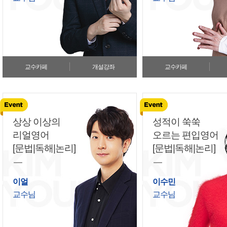
교수카페
개설강좌
교수카페
상상 이상의
성적이 쑥쑥
리얼영어
오르는 편입영어
[문법|독해|논리]
[문법|독해|논리]
이얼
이수민
교수님
교수님