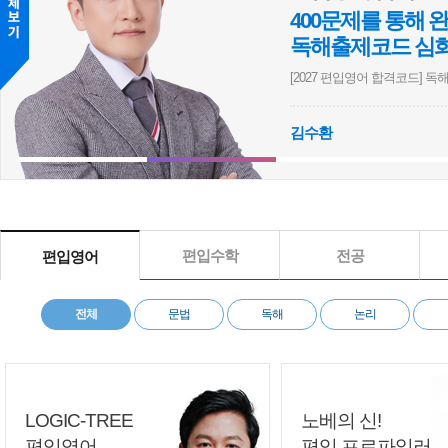
400문제를 통해
독해출제코드 심
[2027 편입영어 합격코드] 독해 
심화
영어
논리
실전
김수환
[이정민] [2027 BIOstory] 의학계열 편입생물 심화 1000제 문제풀이
[이지훈] [2027 쉬운편입]
편입수학
전공
편입영어
전체
문법
독해
논리
LOGIC-TREE
노베의 신!
편입영어
편입 프로파일러