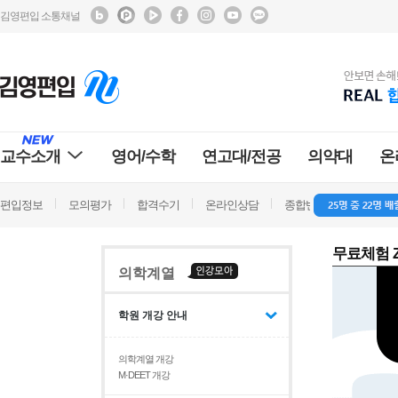
김영편입 소통채널
교수소개
영어/수학
연고대/전공
의약대
온
편입정보
모의평가
합격수기
온라인상담
종합반 방문상담
학
무료체험 Z
의학계열
학원 개강 안내
의학계열 개강
M·DEET 개강