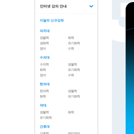
인터넷 강의 안내
이달의 신규강좌
의치대
생물학
화학
생화학
유기화학
영어
수학
수의대
수의학
생물학
화학
유기화학
영어
수학
한의대
한의학
생물학
화학
유기화학
약대
생물학
화학
유기화학
간호대
간호학
편입영어