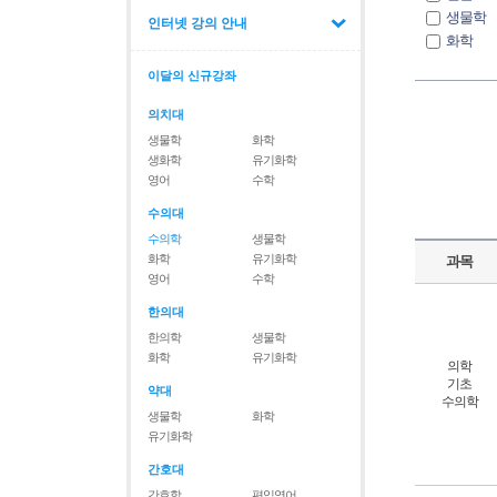
생물학
인터넷 강의 안내
화학
유기화
이달의 신규강좌
생화학
의학면
의치대
영어
생물학
화학
수학
생화학
유기화학
서류
영어
수학
한의학
수의대
수의학
생물학
화학
유기화학
과목
영어
수학
한의대
한의학
생물학
화학
유기화학
의학
기초
약대
수의학
생물학
화학
유기화학
간호대
간호학
편입영어