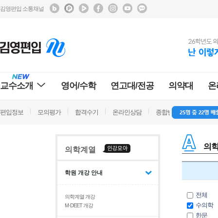
김영편입 소통채널
교수소개
영어/수학
연고대/전공
의약대
온
편입정보
모의평가
합격수기
온라인상담
종합반 방문상담
학
의학
의학계열
학원 개강 안내
전체
의학계열 개강
수의학
M·DEET 개강
한문