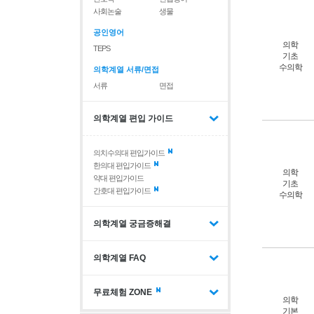
사회논술
생물
공인영어
의학
TEPS
기초
수의학
의학계열 서류/면접
서류
면접
의학계열 편입 가이드
의치수의대 편입가이드
한의대 편입가이드
의학
약대 편입가이드
기초
간호대 편입가이드
수의학
의학계열 궁금증해결
의학계열 FAQ
무료체험 ZONE
의학
기본