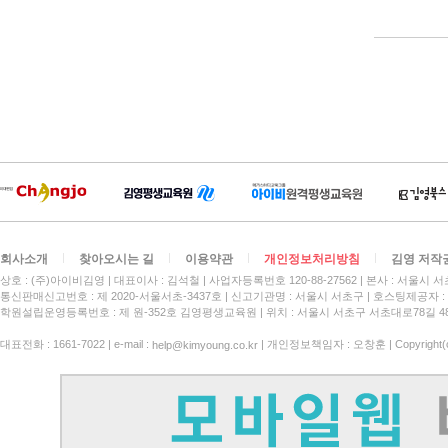
회사소개
찾아오시는 길
이용약관
개인정보처리방침
김영 저작
상호 : (주)아이비김영
대표이사 : 김석철
사업자등록번호 120-88-27562
본사 : 서울시 서
통신판매신고번호 : 제 2020-서울서초-3437호
신고기관명 : 서울시 서초구
호스팅제공자 : 
학원설립운영등록번호 : 제 원-352호 김영평생교육원 | 위치 : 서울시 서초구 서초대로78길 4
대표전화 : 1661-7022 | e-mail :
| 개인정보책임자 : 오창훈 | Copyright(c)
help@kimyoung.co.kr