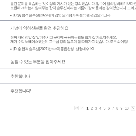
틀린 문제를 복습하는 것 이상의 가치가 있는 강의였습니다. 점수에 일희일비하기보다 
보완해야 하는지 알려주는 '합격 솔루션'이라는 이름이 잘 어울리는 강의였습니다. 모의
[Dr.홍 합격 솔루션] 2027대비 김영 모의평가 해설 : 5월 편입모의고사
개념에 약하신분들 완전 추천해요
진짜 개념 정말 잘 알려주시고 문제에 응용하는법도 쉽게 잘 가르쳐주세요.
제가 수학 노베이스였는데 교수님 강의 들으며 잘 따라가고 있습니다. 모두 화이팅!
[Dr.홍 합격 솔루션] 2027 편•수•꼭 통합완성 : 선형대수 ⅠXⅡ
놓칠 수 있는 부분을 잡아주세요
추천합니다
추천합니다!
1
2
3
4
5
6
7
8
9
10