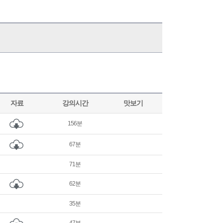
자료
강의시간
맛보기
156분
67분
71분
62분
35분