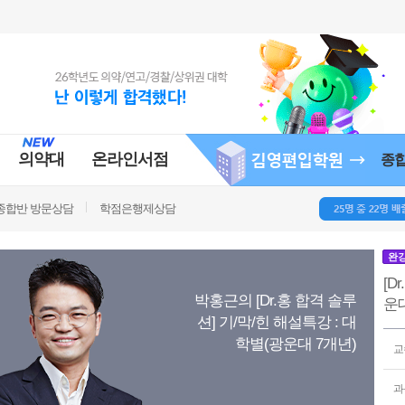
의약대
온라인서점
종
종합반 방문상담
학점은행제상담
완
[D
박홍근의 [Dr.홍 합격 솔루
운대
션] 기/막/힌 해설특강 : 대
학별(광운대 7개년)
교
과