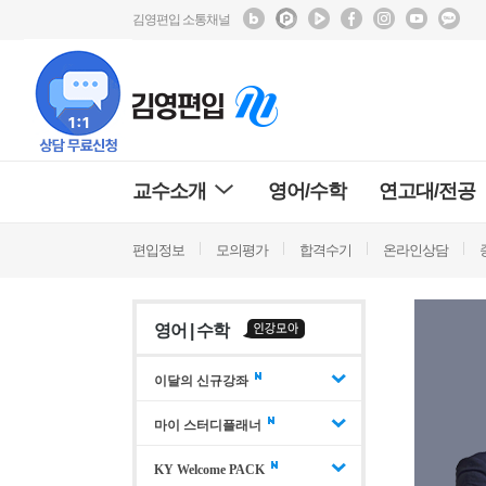
김영편입 소통채널
교수소개
영어/수학
연고대/전공
편입정보
모의평가
합격수기
온라인상담
영어 | 수학
이달의 신규강좌
마이 스터디플래너
KY Welcome PACK