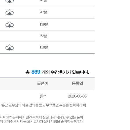
47분
47분
139분
52분
118분
869
총
개의 수강후기가 있습니다.
글쓴이
등록일
원**
2026-08-05
 박홍근 교수님의 해설 강의를 듣고 부족했던 부분을 정확하게 확
 거쳐야 하는지까지 알려주셔서 실전에서 적용할 수 있는 풀이
 함께 짚어주셔서 다음 모의고사와 실제 시험을 준비하는 방향이