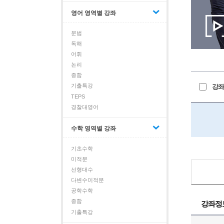
영어 영역별 강좌
문법
독해
어휘
논리
종합
기출특강
강좌
TEPS
경찰대영어
수학 영역별 강좌
기초수학
미적분
선형대수
다변수미적분
공학수학
종합
강좌정
기출특강