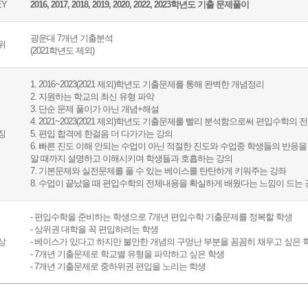
EY
2016, 2017, 2018, 2019, 2020, 2022, 2023학년도 기출 문제풀이
광운대 7개년 기출분석
위
(2021학년도 제외)
1. 2016~2023(2021 제외)학년도 기출문제를 통해 완벽한 개념정리
2. 지원하는 학교의 최신 유형 파악
3. 단순 문제 풀이가 아닌 개념+해설
4. 2021~2023(2021 제외)학년도 기출문제를 빨리 분석함으로써 편입수학의
징
5. 편입 합격에 한걸음 더 다가가는 강의
6. 빠른 진도 이해 안되는 수업이 아닌 적절한 진도와 수업중 학생들의 반응
알 때까지 설명하고 이해시키며 학생들과 호흡하는 강의
7. 기본문제와 실전문제를 풀 수 있는 베이스를 탄탄하게 키워주는 강좌
8. 수업이 끝났을 때 편입수학의 전체내용을 확실하게 배웠다는 느낌이 드는 
- 편입수학을 준비하는 학생으로 7개년 편입수학 기출문제를 정복할 학생
- 상위권 대학을 꼭 편입하려는 학생
상
- 베이스가 있다고 하지만 불안한 개념의 구멍난 부분을 꼼꼼히 채우고 싶은 
- 7개년 기출문제로 학교별 유형을 파악하고 싶은 학생
- 7개년 기출문제로 중하위권 편입을 노리는 학생