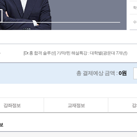
학
수
[Dr.홍 합격 솔루션] 기/막/힌 해설특강 : 대학별(광운대 7개년)
총 결제예상 금액 :
0원
강좌정보
교재정보
강
보