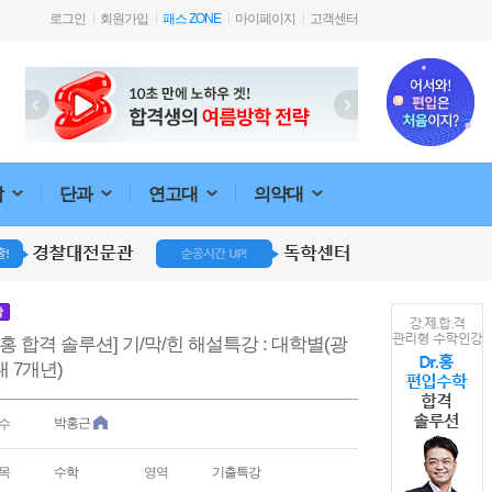
로그인
회원가입
패스 ZONE
마이페이지
고객센터
합
단과
연고대
의약대
강
r.홍 합격 솔루션] 기/막/힌 해설특강 : 대학별(광
 7개년)
박홍근
수
목
수학
영역
기출특강