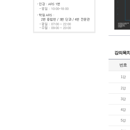
강의목
번호
1강
2강
3강
4강
5강