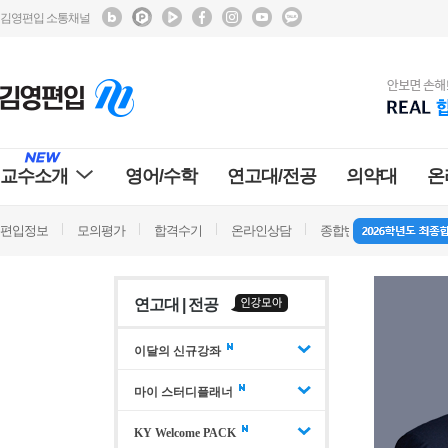
김영편입 소통채널
교수소개
영어/수학
연고대/전공
의약대
온
편입정보
모의평가
합격수기
온라인상담
종합반 방문상담
학
연고대 | 전공
이달의 신규강좌
마이 스터디플래너
KY Welcome PACK