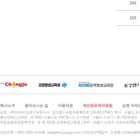
164
163
회사소개
찾아오시는 길
이용약관
개인정보처리방침
김영 저작
상호 : (주)아이비김영
대표이사 : 김석철
사업자등록번호 120-88-27562
본사 : 서울시 서
통신판매신고번호 : 제 2020-서울서초-3437호
신고기관명 : 서울시 서초구
호스팅제공자 : 
학원설립운영등록번호 : 제 원-352호 김영평생교육원 | 위치 : 서울시 서초구 서초대로78길 4
대표전화 : 1661-7022 | e-mail :
| 개인정보책임자 : 오창훈 | Copyright(c)
help@kimyoung.co.kr