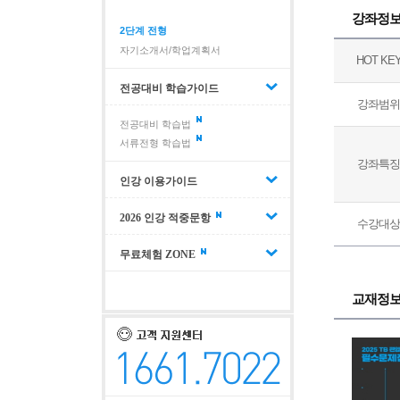
강좌정
2단계 전형
자기소개서/학업계획서
HOT KE
전공대비 학습가이드
강좌범위
전공대비 학습법
서류전형 학습법
강좌특징
인강 이용가이드
2026 인강 적중문항
수강대상
무료체험 ZONE
교재정