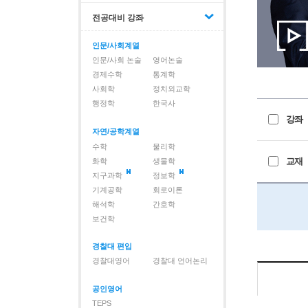
전공대비 강좌
인문/사회계열
인문/사회 논술
영어논술
경제수학
통계학
사회학
정치외교학
행정학
한국사
강좌
자연/공학계열
수학
물리학
교재
화학
생물학
지구과학
정보학
기계공학
회로이론
해석학
간호학
보건학
경찰대 편입
경찰대영어
경찰대 언어논리
공인영어
TEPS