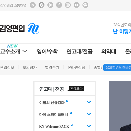
김영편입 소통채널
교수소개
영어/수학
연고대/전공
의약대
온
편입정보
모의평가
합격수기
온라인상담
종합반 방문상담
학
연고대 | 전공
이달의 신규강좌
마이 스터디플래너
KY Welcome PACK