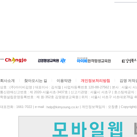
회사소개
찾아오시는 길
이용약관
개인정보처리방침
김영 저작
상호 : (주)아이비김영
대표이사 : 김석철
사업자등록번호 120-88-27562
본사 : 서울시 서
통신판매신고번호 : 제 2020-서울서초-3437호
신고기관명 : 서울시 서초구
호스팅제공자 : 
학원설립운영등록번호 : 제 원-352호 김영평생교육원 | 위치 : 서울시 서초구 서초대로78길 4
대표전화 : 1661-7022 | e-mail :
| 개인정보책임자 : 오창훈 | Copyright(c)
help@kimyoung.co.kr