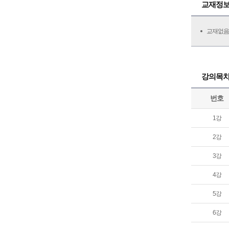
교재정
교재없음
강의목
번호
1강
2강
3강
4강
5강
6강