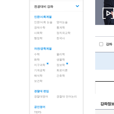
전공대비 강좌
인문/사회계열
인문/사회 논술
영어논술
경제수학
통계학
사회학
정치외교학
행정학
한국사
강좌
자연/공학계열
수학
물리학
화학
생물학
지구과학
정보학
기계공학
회로이론
해석학
간호학
보건학
경찰대 편입
경찰대영어
경찰대 언어논리
강좌정
공인영어
TEPS