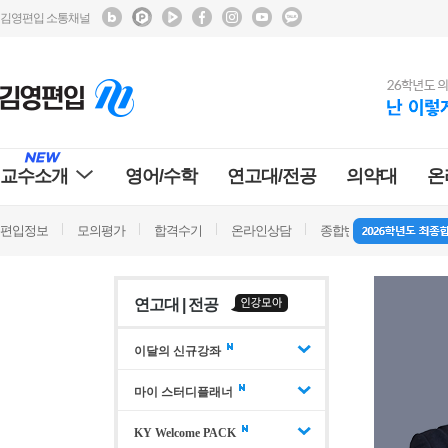
김영편입 소통채널
교수소개
영어/수학
연고대/전공
의약대
온
편입정보
모의평가
합격수기
온라인상담
종합반 방문상담
학
연고대 | 전공
이달의 신규강좌
마이 스터디플래너
KY Welcome PACK