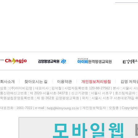
회사소개
찾아오시는 길
이용약관
개인정보처리방침
김영 저작
상호 : (주)아이비김영
대표이사 : 김석철
사업자등록번호 120-88-27562
본사 : 서울시 서
통신판매신고번호 : 제 2020-서울서초-3437호
신고기관명 : 서울시 서초구
호스팅제공자 : 
학원설립운영등록번호 : 제 원-352호 김영평생교육원 | 위치 : 서울시 서초구 서초대로78길 4
대표전화 : 1661-7022 | e-mail :
| 개인정보책임자 : 오창훈 | Copyright(c)
help@kimyoung.co.kr