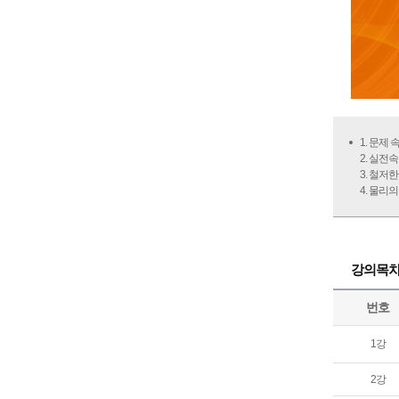
1. 문제
2. 실전
3. 철저
4. 물리
강의목
번호
1강
2강