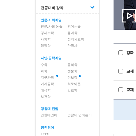
전공대비 강좌
인문/사회계열
인문/사회 논술
영어논술
경제수학
통계학
사회학
정치외교학
행정학
한국사
강좌
자연/공학계열
수학
물리학
교재
화학
생물학
지구과학
정보학
기계공학
회로이론
교재
해석학
간호학
보건학
경찰대 편입
경찰대영어
경찰대 언어논리
공인영어
TEPS