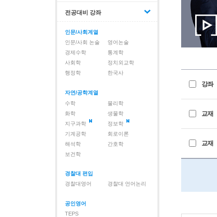
전공대비 강좌
인문/사회계열
인문/사회 논술
영어논술
경제수학
통계학
사회학
정치외교학
행정학
한국사
강좌
자연/공학계열
수학
물리학
교재
화학
생물학
지구과학
정보학
기계공학
회로이론
교재
해석학
간호학
보건학
경찰대 편입
경찰대영어
경찰대 언어논리
공인영어
TEPS