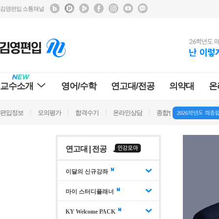
김영편입 소통채널
교수소개
영어/수학
연고대/전공
의약대
온
편입정보
모의평가
합격수기
온라인상담
종합반 방문상담
학
연고대 | 전공
이달의 신규강좌
마이 스터디플래너
KY Welcome PACK