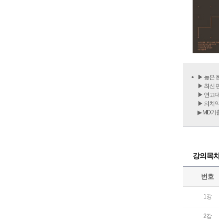
▶ 높은 
▶ 최신
▶ 연고
▶ 의치
▶ MD
강의목
번호
1강
2강