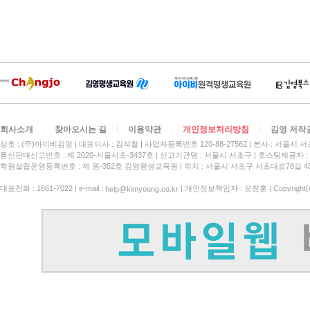
회사소개
찾아오시는 길
이용약관
개인정보처리방침
김영 저작
상호 : (주)아이비김영
대표이사 : 김석철
사업자등록번호 120-88-27562
본사 : 서울시 서
통신판매신고번호 : 제 2020-서울서초-3437호
신고기관명 : 서울시 서초구
호스팅제공자 : 
학원설립운영등록번호 : 제 원-352호 김영평생교육원 | 위치 : 서울시 서초구 서초대로78길 4
대표전화 : 1661-7022 | e-mail :
| 개인정보책임자 : 오창훈 | Copyright(c)
help@kimyoung.co.kr