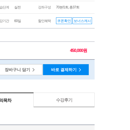
습단계
실전
강좌구성
70분/1회, 총37회
쿠폰확인
보너스캐시
강기간
60일
할인혜택
450,000원
장바구니 담기
바로 결제하기
수강후기
의목차