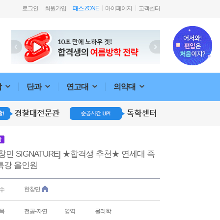
로그인
회원가입
패스 ZONE
마이페이지
고객센터
합
단과
연고대
의약대
강
창민 SIGNATURE] ★합격생 추천★ 연세대 족
특강 올인원
한창민
수
목
전공-자연
영역
물리학