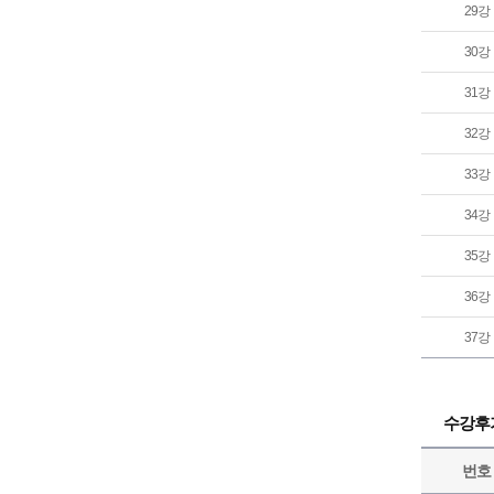
29강
30강
31강
32강
33강
34강
35강
36강
37강
수강후
번호