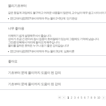
물리기초부터
같은 동일계 과임에도 불구하고 어려운 내용들이 많은데, 교수님이 매우 쉽고 사이사이 
[연고대이공] 2027대비 떠먹여 주는 물리 2+3단계 : 단기완성
너무 좋아용
이해하기 쉽게 설명해주셔서 좋습니다.
강의가 조금 긴 편이라 잠시 집중이 흐려질때가 있는데 그럼에도 기억에 남습니다.
그만큼 반복해서 머리에 들어오게 해주십니다.
물리를 잘하든 못하든 누구나 듣기 좋은 강의같습니다!
[연고대이공] 2027대비 떠먹여 주는 물리 3단계 : 심화이론
좋아요
기초부터 문제 풀이까지 도움이 된 강의
기초부터 문제 풀이까지 도움이 된 강의
1
2
3
4
5
6
7
8
9
10