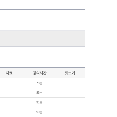
자료
강의시간
맛보기
78분
86분
91분
90분