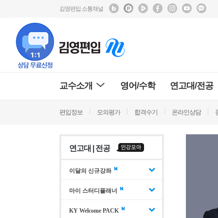
김영편입 소통채널
교수소개
영어/수학
연고대/전공
편입정보
모의평가
합격수기
온라인상담
연고대 | 전공
이달의 신규강좌
마이 스터디플래너
KY Welcome PACK