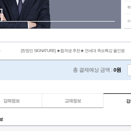
학
수
[한창민 SIGNATURE] ★합격생 추천★ 연세대 족보특강 올인원
총 결제예상 금액 :
0원
강좌정보
교재정보
강
보