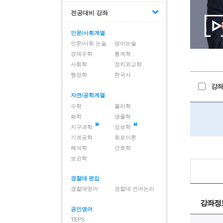
전공대비 강좌
인문/사회계열
인문/사회 논술
영어논술
경제수학
통계학
사회학
정치외교학
행정학
한국사
강좌
자연/공학계열
수학
물리학
화학
생물학
지구과학
정보학
기계공학
회로이론
해석학
간호학
보건학
경찰대 편입
경찰대영어
경찰대 언어논리
강좌정
공인영어
TEPS