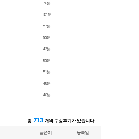
70분
101분
57분
83분
43분
93분
51분
48분
40분
713
총
개의 수강후기가 있습니다.
글쓴이
등록일