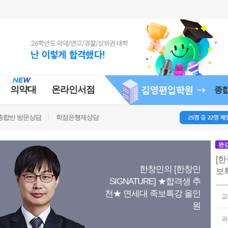
의약대
온라인서점
종
종합반 방문상담
학점은행제상담
완
[한
한창민의 [한창민
보
SIGNATURE] ★합격생 추
천★ 연세대 족보특강 올인
교
원
과