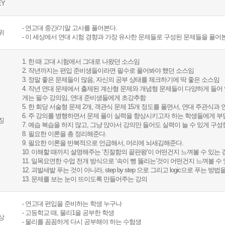
EY
- 연고대 중간/기말 고사를 풀어본다.
위
- 이 세상에서 연대 시험 경향과 가장 유사한 문제들로 구성된 문제들을 풀어
1. 한 때 고대 시험에서 그대로 나왔던 소스임
2. 작년까지는 편입 준비생들이라면 필수로 풀어봐야 했던 소스임
3. 정말 좋은 문제들이 많음, 자신의 공부 상태를 체크하기에 딱 좋은 소스임
4. 작년 연대 문제에서 출제된 계산형 문제와 개념형 문제들이 다양하게 들어
게는 필수 강의임, 연대 준비생들에게 초강추함
5. 한 회당 서술형 문제 2개, 객관식 문제 15개 정도를 풀면서, 연대 주관식
6. 주 강의를 병행하면서 문제 풀이 실력을 향상시키고자 하는 학생들에게 
징
7. 예습 복습을 하지 않고, 그냥 앉아서 강의만 들어도 실력이 늘 수 있게 구
8. 필요한 이론을 총 정리해준다.
9. 필요한 이론을 반복적으로 언급해서, 머리에 뇌새김해준다.
10. 이해할 때까지 설명해주는 ‘친절함의 끝판왕’이 어떤건지 느껴볼 수 있는 
11. 일목요연한 수업 전개 방식으로 ‘속이 뻥 뚫리는’것이 어떤건지 느껴볼 수
12. 괴발새발 푸는 것이 아니라, step by step 으로 그리고 logic으로 푸는 
13. 문제를 보는 눈이 뜨이도록 만들어주는 강의
- 연고대 편입을 준비하는 학생 누구나
- 고등학교 때, 물리1을 공부한 학생
상
- 물리를 꼼꼼하게 다시 공부해야 하는 수험생