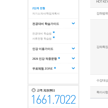
HOT KE
2단계 전형
강좌범위
자기소개서/학업계획서
전공대비 학습가이드
전공대비 학습법
서류전형 학습법
강좌특징
인강 이용가이드
2026 인강 적중문항
무료체험 ZONE
수강대상
특이사항