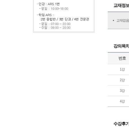
교재정
교재없음
강의목
번호
1강
2강
3강
4강
수강후