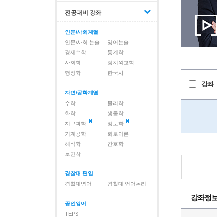
전공대비 강좌
인문/사회계열
인문/사회 논술
영어논술
경제수학
통계학
사회학
정치외교학
행정학
한국사
강좌
자연/공학계열
수학
물리학
화학
생물학
지구과학
정보학
기계공학
회로이론
해석학
간호학
보건학
경찰대 편입
경찰대영어
경찰대 언어논리
강좌정
공인영어
TEPS