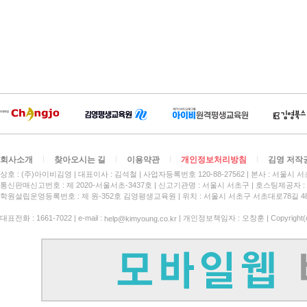
회사소개
찾아오시는 길
이용약관
개인정보처리방침
김영 저작
상호 : (주)아이비김영
대표이사 : 김석철
사업자등록번호 120-88-27562
본사 : 서울시 서
통신판매신고번호 : 제 2020-서울서초-3437호
신고기관명 : 서울시 서초구
호스팅제공자 : 
학원설립운영등록번호 : 제 원-352호 김영평생교육원 | 위치 : 서울시 서초구 서초대로78길 4
대표전화 : 1661-7022 | e-mail :
| 개인정보책임자 : 오창훈 | Copyright(c)
help@kimyoung.co.kr