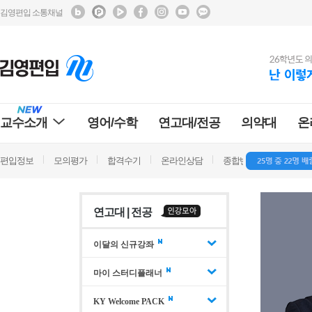
김영편입 소통채널
교수소개
영어/수학
연고대/전공
의약대
온
편입정보
모의평가
합격수기
온라인상담
종합반 방문상담
학
연고대 | 전공
이달의 신규강좌
마이 스터디플래너
KY Welcome PACK