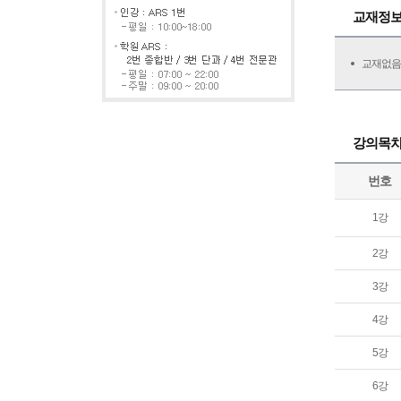
교재정
교재없음
강의목
번호
1강
2강
3강
4강
5강
6강