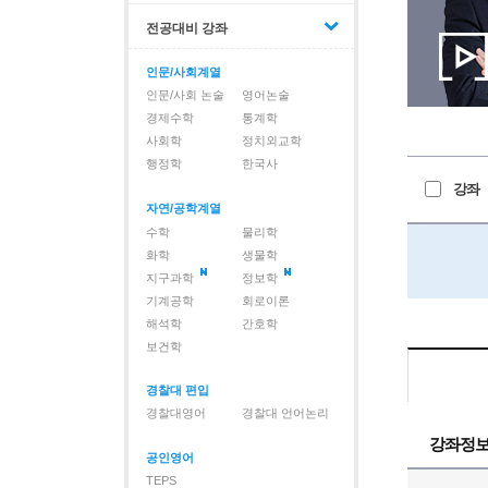
전공대비 강좌
인문/사회계열
인문/사회 논술
영어논술
경제수학
통계학
사회학
정치외교학
행정학
한국사
강좌
자연/공학계열
수학
물리학
화학
생물학
지구과학
정보학
기계공학
회로이론
해석학
간호학
보건학
경찰대 편입
경찰대영어
경찰대 언어논리
강좌정
공인영어
TEPS