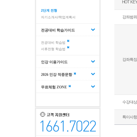
HOT KE
2단계 전형
강좌범위
자기소개서/학업계획서
전공대비 학습가이드
전공대비 학습법
서류전형 학습법
강좌특징
인강 이용가이드
2026 인강 적중문항
무료체험 ZONE
수강대상
특이사항