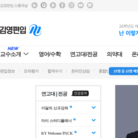
김영편입 소통채널
교수소개
영어/수학
연고대/전공
의약대
온
편입정보
모의평가
합격수기
온라인상담
종합반 방문상담
학
연고대 | 전공
이달의 신규강좌
마이 스터디플래너
KY Welcome PACK