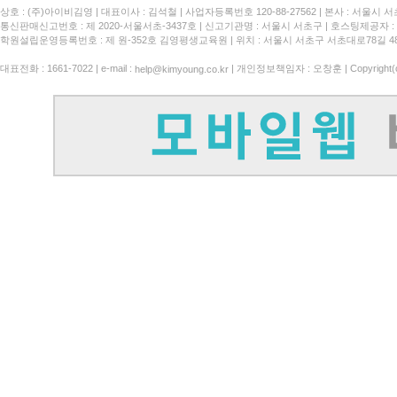
상호 : (주)아이비김영
대표이사 : 김석철
사업자등록번호 120-88-27562
본사 : 서울시 서
통신판매신고번호 : 제 2020-서울서초-3437호
신고기관명 : 서울시 서초구
호스팅제공자 : 
학원설립운영등록번호 : 제 원-352호 김영평생교육원 | 위치 : 서울시 서초구 서초대로78길 4
대표전화 : 1661-7022 | e-mail :
| 개인정보책임자 : 오창훈 | Copyright(c)
help@kimyoung.co.kr