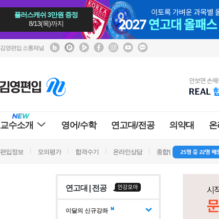
플러스캐쉬 3만원 증정
8/13(목)까지
김영편입 소통채널
교수소개
영어/수학
연고대/전공
의약대
온
편입정보
모의평가
합격수기
온라인상담
종합반 방문상담
학
연고대 | 전공
이달의 신규강좌