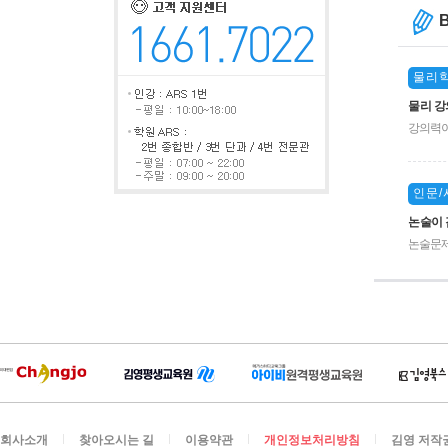
물리
물리 강
강의력이
연 최고
면 지구
생님이라
인문/
전혀 다
논술이 
게 설명
하는데 
논술문제
조가 있
명확하게
회사소개
찾아오시는 길
이용약관
개인정보처리방침
김영 저작