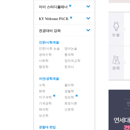
마이 스터디플래너
KY Welcome PACK
전공대비 강좌
인문/사회계열
인문/사회 논술
영어논술
경제수학
통계학
사회학
정치외교학
행정학
한국사
자연/공학계열
수학
물리학
화학
생물학
지구과학
정보학
기계공학
회로이론
해석학
간호학
보건학
경찰대 편입