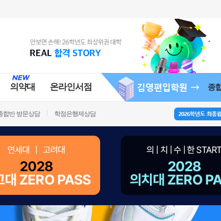
의약대
온라인서점
종
종합반 방문상담
학점은행제상담