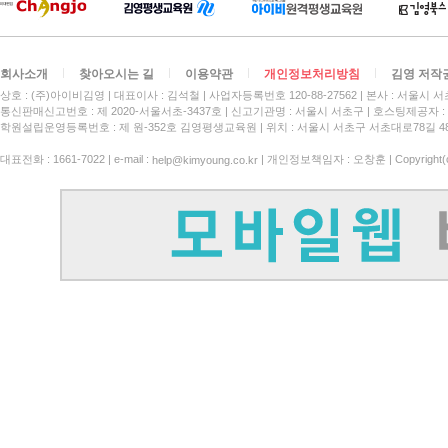
회사소개
찾아오시는 길
이용약관
개인정보처리방침
김영 저작
상호 : (주)아이비김영
대표이사 : 김석철
사업자등록번호 120-88-27562
본사 : 서울시 서
통신판매신고번호 : 제 2020-서울서초-3437호
신고기관명 : 서울시 서초구
호스팅제공자 : 
학원설립운영등록번호 : 제 원-352호 김영평생교육원 | 위치 : 서울시 서초구 서초대로78길 4
대표전화 : 1661-7022 | e-mail :
| 개인정보책임자 : 오창훈 | Copyright(c)
help@kimyoung.co.kr