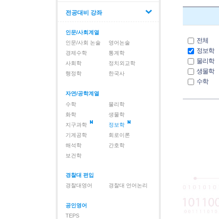
전공대비 강좌
인문/사회계열
전체
인문/사회 논술
영어논술
정보학
경제수학
통계학
물리학
사회학
정치외교학
생물학
행정학
한국사
수학
유기화
자연/공학계열
지구과
수학
물리학
해석학
화학
생물학
화학
지구과학
정보학
회로이
기계공학
회로이론
해석학
간호학
보건학
경찰대 편입
경찰대영어
경찰대 언어논리
공인영어
TEPS