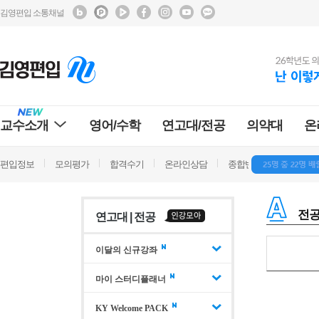
김영편입 소통채널
교수소개
영어/수학
연고대/전공
의약대
온
편입정보
모의평가
합격수기
온라인상담
종합반 방문상담
학
전공
연고대 | 전공
이달의 신규강좌
마이 스터디플래너
KY Welcome PACK