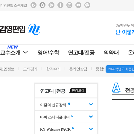
김영편입 소통채널
교수소개
영어/수학
연고대/전공
의약대
온
편입정보
모의평가
합격수기
온라인상담
종합반 방문상담
학
전공
연고대 | 전공
이달의 신규강좌
마이 스터디플래너
KY Welcome PACK