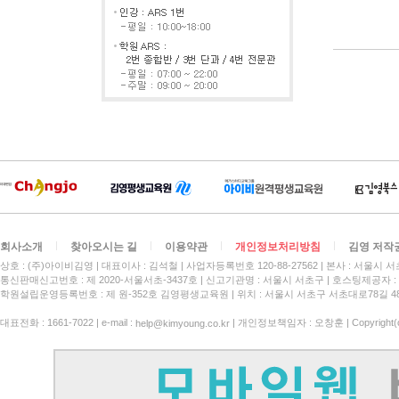
회사소개
찾아오시는 길
이용약관
개인정보처리방침
김영 저작
상호 : (주)아이비김영
대표이사 : 김석철
사업자등록번호 120-88-27562
본사 : 서울시 서
통신판매신고번호 : 제 2020-서울서초-3437호
신고기관명 : 서울시 서초구
호스팅제공자 : 
학원설립운영등록번호 : 제 원-352호 김영평생교육원 | 위치 : 서울시 서초구 서초대로78길 4
대표전화 : 1661-7022 | e-mail :
| 개인정보책임자 : 오창훈 | Copyright(c)
help@kimyoung.co.kr