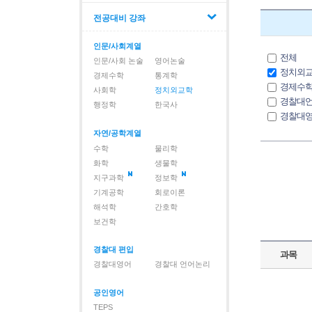
전공대비 강좌
인문/사회계열
전체
인문/사회 논술
영어논술
정치외
경제수학
통계학
경제수
사회학
정치외교학
경찰대
행정학
한국사
경찰대
사회학
자연/공학계열
영어논
수학
물리학
인문/사
화학
생물학
통계학
지구과학
정보학
한국사
기계공학
회로이론
행정학
해석학
간호학
보건학
경찰대 편입
과목
경찰대영어
경찰대 언어논리
공인영어
TEPS