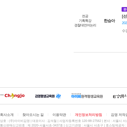
완
[
전공
한승아
기획특강
20
경찰대언어논리
수
회사소개
찾아오시는 길
이용약관
개인정보처리방침
김영 저작
상호 : (주)아이비김영
대표이사 : 김석철
사업자등록번호 120-88-27562
본사 : 서울시 서
통신판매신고번호 : 제 2020-서울서초-3437호
신고기관명 : 서울시 서초구
호스팅제공자 : 