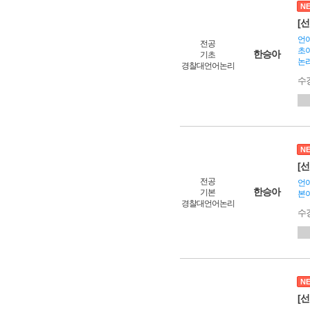
N
[선
언어
전공
초이
한승아
기초
논리
경찰대언어논리
수
N
[선
전공
언어
한승아
기본
본이
경찰대언어논리
수
N
[선