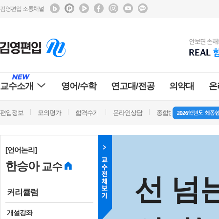
김영편입 소통채널
교수소개
영어/수학
연고대/전공
의약대
온
편입정보
모의평가
합격수기
온라인상담
종합반 방문상담
학
[언어논리]
한승아
교수
선 넘
커리큘럼
개설강좌