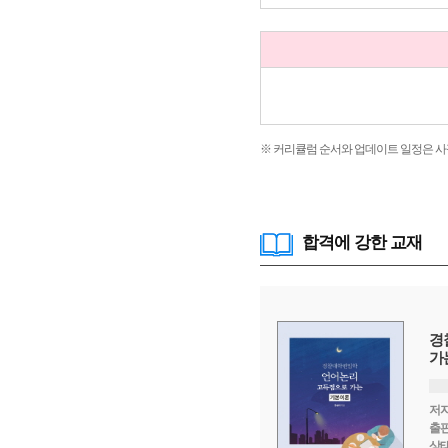
※ 커리큘럼 순서와 업데이트 일정은 사
합격에 강한 교재
경찰대학편입학 언어논리 심화강의용
경
기본서
가
저자
저
한승아
출판사
출
(주)아이비김영
상태
상