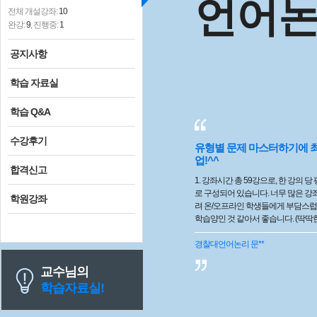
언어
전체 개설강좌:
10
완강:
9
, 진행중:
1
공지사항
학습 자료실
학습 Q&A
수강후기
유형별 문제 마스터하기에 
업!^^
합격신고
1. 강좌시간 총 59강으로, 한 강의 당 평균 55분 내외의 수업으
로 구성되어 있습니다. 너무 많은 강좌나 긴 시간 수업은 오히
학원강좌
려 온/오프라인 학생들에게 부담스럽
학습양인 것 같아서 좋습니다. (딱
교수님이 워낙 유쾌하시기도 하고, 
주셔서 좋습니다ㅎㅎ) 2. 학습대상 및 수업방식 새로운 문제를
경찰대언어논리
문**
풀기 전에, 그 문제가 어떤 유형에 
형마다 어떻게 접근해야하는지 설
교수님의
리를 처음 접하거나 아직 익숙치 않
학습자료실!
합니다. 그리고 문제난이도에 따라 
게 주시며, 현장에서 다같이 문제를 