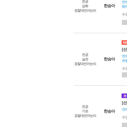
전공
언어
한승아
심화
화이
경찰대언어논리
수
N
[선
전공
언어
한승아
실전
유
경찰대언어논리
수
완
[선
전공
언어
한승아
기초
경찰대언어논리
수