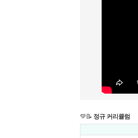
💚📝
정규 커리큘럼