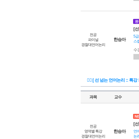
완
[
전공
5급
한승아
파이널
스킬
경찰대언어논리
수
🏃‍♂️ [ 선 넘는 언어논리 :: 특
과목
교수
N
[
전공
한승아
영역별 특강
언어
경찰대언어논리
논리