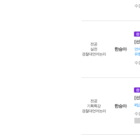
수
완
[
전공
한승아
실전
언어
경찰대언어논리
유
수
완
[선
전공
#
한승아
기획특강
경찰대언어논리
수