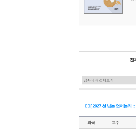
판매중
18,000
교재비
원
전
🏃‍♀️ [ 2027 선 넘는 언어논리 
과목
교수