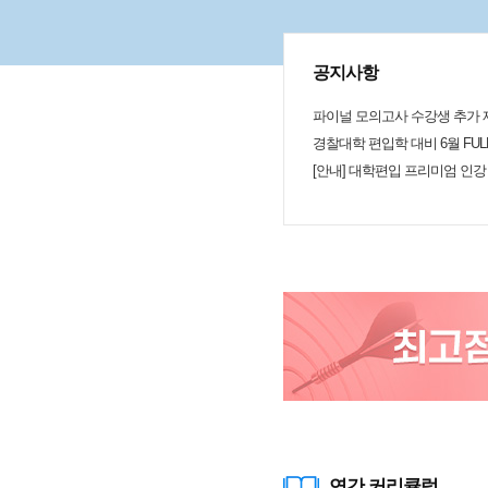
명을 바로 해주십니다. 3. 강좌구성 및 내용 전체 강좌는 일치
추론/핵심주장도출/견해평가/사례찾
제추가/참,거짓/귀납논증/강화약화/
어있습니다. 이 유형들을 본 강좌에서
공지사항
께서는 학생들이 각 유형에 익숙해
복해주십니다. 또한 본 수업에서 각 유형마다 겹치는 문제 없
파이널 모의고사 수강생 추가 제
이 다양한 기출문제(5급과 7급 예전
입학 문제까지 포함)를 접할 수 있습니다. 전반적으로
경찰대학 편입학 대비 6월 FUL
탄탄하게 다져서 향후 실전에서도 침
[안내] 대학편입 프리미엄 인
문제를 해결해나갈 수 있도록 도와
드맵이 확실한 강좌 추천합니다!^^
연간 커리큘럼