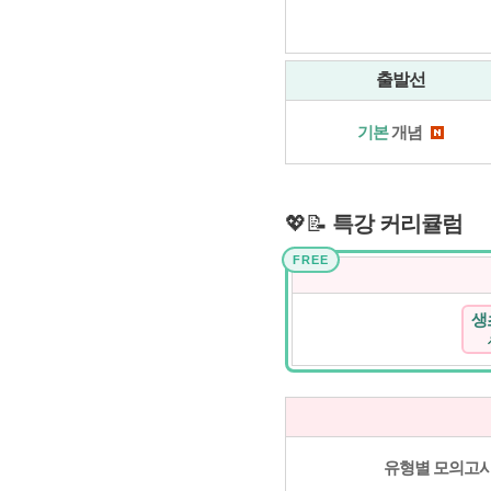
출발선
기본
개념
💖📝
특강 커리큘럼
FREE
생
유형별 모의고