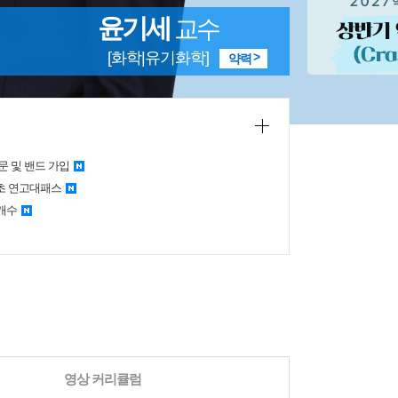
윤기세
교수
[화학|유기화학]
약력
문 및 밴드 가입
초 연고대패스
 개수
영상 커리큘럼