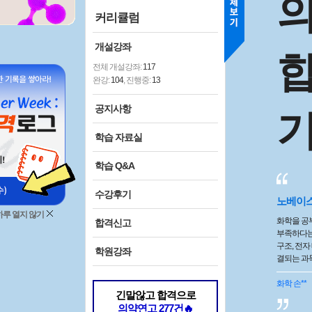
커리큘럼
개설강좌
전체 개설강좌:
117
완강:
104
, 진행중:
13
공지사항
학습 자료실
학습 Q&A
수강후기
노베이스
하루 열지 않기
화학을 공
합격신고
부족하다는
구조, 전자
학원강좌
결되는 과
것 같았습
초 화학 
화학
손**
긴말않고 합격으로
좋았던 점
의약연고 277건🔥
념의 흐름