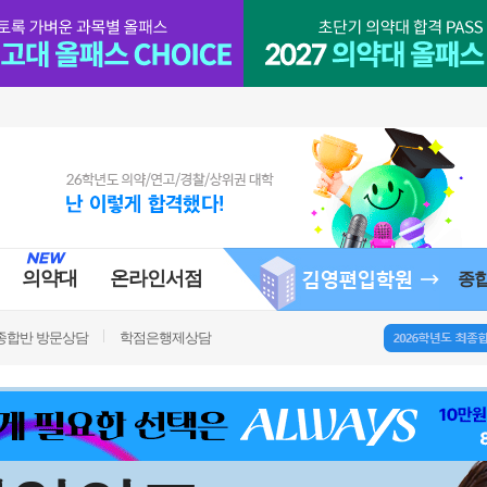
의약대
온라인서점
종
종합반 방문상담
학점은행제상담