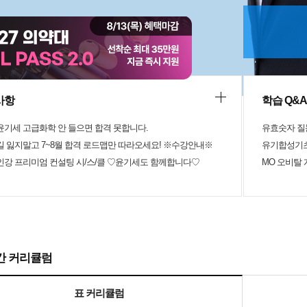
과만 알려주는 방식이 아니라 왜 그런 원리가 나오
떤 과정으로 연결되는지를 설명해줘서 암기보다는 이
 공부할 수 있었습니다. 특히 원자 구조, 양자수, 오
 배치 같은 부분은 처음 배울 때 헷갈리기 쉬운 내용
 개념부터 단계적으로 설명해줘서 이해하는 데 도움
니다. 또한 화학에서 자주 등장하는 용어들이 처음
하게 느껴져 혼란스러웠는데, 각 개념의 차이점과
를 정리해줘서 이후 내용을 공부할 때 훨씬 수월했
사항
학습 Q&A
단순히 문제 풀이를 위한 강의가 아니라 화학이라는
본 틀을 잡아주는 강의라는 느낌을 받았습니다. 특
 윤기세 고급화학 안 들으면 합격 못합니다.
유효숫자 질
 부분은 어려운 내용을 최대한 쉽게 풀어서 설명해
입니다.기초가 부족한 상태에서도 강의를 따라가며
 길 잃지말고 7~8월 합격 로드맵만 따라오세요! ※수강안내※
유기합성기
 잡을 수 있었고, 이후 심화 내용을 공부하기 위한
 인강 프리미엄 컨설팅 시/스/클 ♡윤기세도 함께합니다♡
MO 오비탈
들 수 있었습니다. 수강 후에는 화학 개념을 단순히
이 아니라 원리를 이해하고 연결해서 생각하는 방식
할 수 있게 되었습니다. 화학을 처음 시작하는 사람
에 배웠지만 개념이 잘 정리되지 않은 사람에게 적
라고 생각합니다. 기초부터 천천히 설명해주기 때문
대한 자신감을 키우는 데 도움이 되었고, 앞으로 더
을 공부하기 위한 좋은 출발점이 되었습니다. 이 강
화학의 기본 구조를 이해할 수 있었고, 앞으로 공부
간 커리큘럼
배운 내용을 바탕으로 더 효율적으로 학습할 수 있을
.
표 커리큘럼