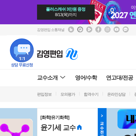
플러스캐쉬 3만원 증정
8/13(목)까지
김영편입 소통채널
교수소개
영어/수학
연고대/전공
편입정보
모의평가
합격수기
온라인상담
[화학|유기화학]
윤기세
교수