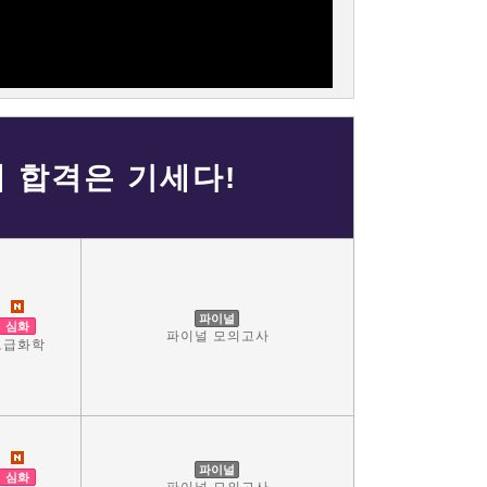
대 합격은 기세다!
파이널
심화
파이널 모의고사
고급화학
파이널
심화