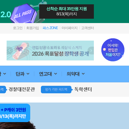
선착순 최대 35만원 지원
8/13(목)까지
로그인
회원가입
패스 ZONE
마이페이지
고객센터
합
단과
연고대
의약대