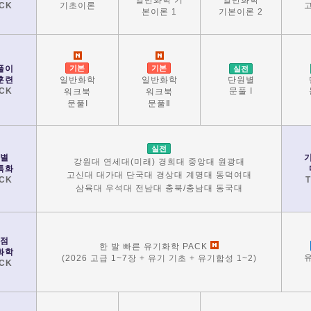
기초이론
CK
본이론 1
기본이론 2
풀이
기본
기본
실전
일반화학
일반화학
훈련
단원별
CK
문풀 I
워크북
워크북
문풀I
문풀Ⅱ
실전
별
강원대 연세대(미래) 경희대 중앙대 원광대
특화
고신대 대가대 단국대 경상대 계명대 동덕여대
CK
삼육대 우석대 전남대 충북/충남대 동국대
점
한 발 빠른 유기화학 PACK
화학
(2026 고급 1~7장 + 유기 기초 + 유기합성 1~2)
CK