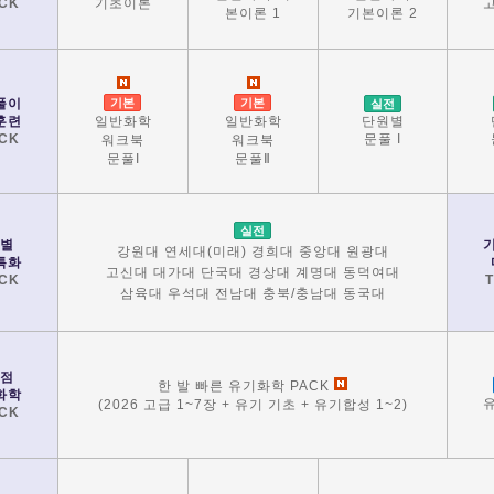
기초이론
CK
본이론 1
기본이론 2
풀이
기본
기본
실전
일반화학
일반화학
훈련
단원별
CK
문풀 I
워크북
워크북
문풀I
문풀Ⅱ
실전
별
강원대 연세대(미래) 경희대 중앙대 원광대
특화
고신대 대가대 단국대 경상대 계명대 동덕여대
CK
삼육대 우석대 전남대 충북/충남대 동국대
점
한 발 빠른 유기화학 PACK
화학
(2026 고급 1~7장 + 유기 기초 + 유기합성 1~2)
CK