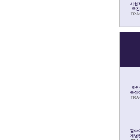
시험
족집
TRA
하반
속성
TRA
필수
개념