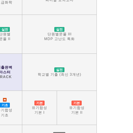
파이널 모의고사
고급화학
실전
실전
단원별
단원별문풀 III
문풀 II
MDP 고난도 특화
기출완벽
실전
마스터
학교별 기출 (최신 3개년)
TRACK
기본
기본
기초
유기합성
유기합성
유기합성
기본 I
기본 II
기초