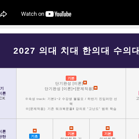
2027 의대 치대 한의대 수의
기본
단기완성 [이론]
기
단기완성 [이론]+[문제적용]
이론
CK
※속성 track: 기본1~2 수강생 불필요 / 하반기 진입러만 선
택
※[문제적용]: 기존 워크북문풀Ⅱ 강의로 "고난도" 범위 학습
이론
기본
기본
탄탄
기초
일반화학 기
일반화학