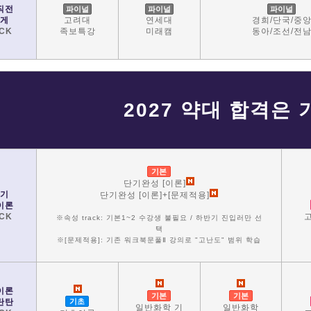
직전
파이널
파이널
파이널
게
고려대
연세대
경희/단국/중
CK
족보특강
미래캠
동아/조선/전
2027 약대 합격은 
기본
단기완성 [이론]
기
단기완성 [이론]+[문제적용]
이론
CK
※속성 track: 기본1~2 수강생 불필요 / 하반기 진입러만 선
택
※[문제적용]: 기존 워크북문풀Ⅱ 강의로 "고난도" 범위 학습
이론
기본
기본
탄탄
기초
일반화학 기
일반화학