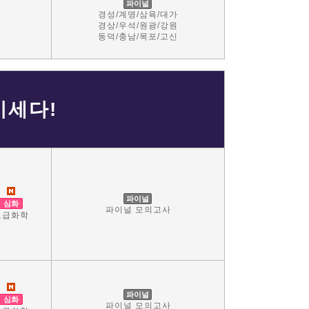
파이널
경성/계명/삼육/대가
앙
경상/우석/원광/강원
남
동덕/충남/목포/고신
기세다!
파이널
심화
파이널 모의고사
고급화학
파이널
심화
파이널 모의고사