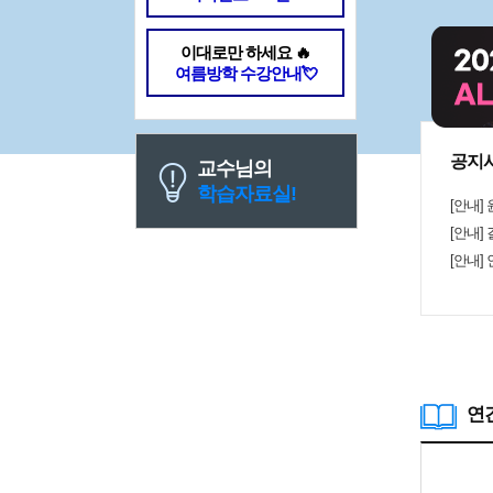
식이나 결
는지, 어
이대로만 하세요 🔥
해 중심으로
여름방학 수강안내💘
비탈, 전자
인데 기본
이 되었습
에는 비슷
연결 관계
공지
교수님의
습니다. 
학습자료실!
과목의 기
[안내]
히 좋았던
준다는 점
[안내]
기본 원리를
[안내]
기반을 만
외우는 것
으로 공부
이나 예전
합한 강의
에 화학에 
깊은 내용
의를 통해 
연
할 때도 
것 같습니다