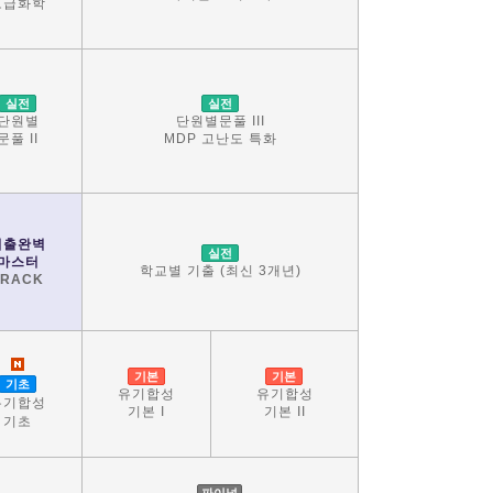
고급화학
실전
실전
단원별
단원별문풀 III
문풀 II
MDP 고난도 특화
기출완벽
실전
마스터
학교별 기출 (최신 3개년)
TRACK
기본
기본
기초
유기합성
유기합성
유기합성
기본 I
기본 II
기초