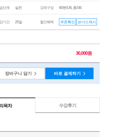
습단계
실전
강좌구성
60분/1회, 총3회
쿠폰확인
보너스캐시
강기간
25일
할인혜택
30,000원
장바구니 담기
바로 결제하기
수강후기
의목차