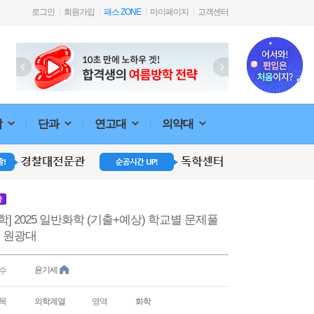
로그인
회원가입
패스 ZONE
마이페이지
고객센터
합
단과
연고대
의약대
강
학] 2025 일반화학 (기출+예상) 학교별 문제풀
: 원광대
윤기세
수
목
의학계열
영역
화학