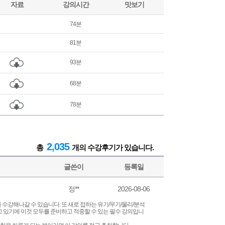
자료
강의시간
맛보기
74분
81분
93분
68분
78분
2,035
총
개의 수강후기가 있습니다.
글쓴이
등록일
정**
2026-08-06
수강해나갈 수 있습니다. 또 새로 접하는 유기/무기/물리/분석
 있기에 이것 모두를 준비하고 적중할 수 있는 필수 강의입니