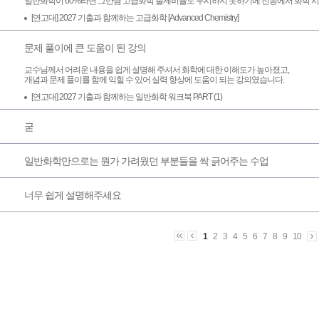
일반화학이 60%라면 그만큼 고급화학 출제비율도 무시하지 못하기에 전공에서 화학 시
[연고대] 2027 기출과 함께하는 고급화학 [Advanced Chemistry]
문제 풀이에 큰 도움이 된 강의
교수님께서 어려운 내용을 쉽게 설명해 주셔서 화학에 대한 이해도가 높아졌고,
개념과 문제 풀이를 함께 익힐 수 있어 실력 향상에 도움이 되는 강의였습니다.
[연고대] 2027 기출과 함께하는 일반화학 워크북 PART (1)
굳
일반화학만으로는 뭔가 가려웠던 부분들을 싹 긁어주는 수업
너무 쉽게 설명해주세요
1
2
3
4
5
6
7
8
9
10