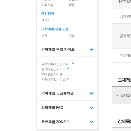
HOT K
사회논술
생물
공인영어
강좌범
TEPS
의학계열 서류/면접
강좌특
서류
면접
의학계열 편입 가이드
수강대
의치수의대 편입가이드
한의대 편입가이드
약대 편입가이드
교재정
간호대 편입가이드
의학계열 궁금증해결
교재없
의학계열 FAQ
강의목
무료체험 ZONE