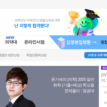
의약대
온라인서점
종
종합반 방문상담
학점은행제상담
완
[의
윤기세의 [의학] 2025 일반
이 
화학 (기출+예상) 학교별
문제풀이 : 원광대
교
과