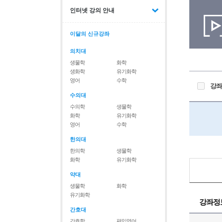
인터넷 강의 안내
이달의 신규강좌
의치대
생물학
화학
생화학
유기화학
영어
수학
강좌
수의대
수의학
생물학
화학
유기화학
영어
수학
한의대
한의학
생물학
화학
유기화학
약대
생물학
화학
유기화학
강좌정
간호대
간호학
편입영어