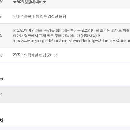
EY
★2025 원광대 대비★
위
역대 기출문제 중 필수 엄선된 문항
※ 2025대비 강좌로, 수강을 희망하는 학생은 2026대비로 출간된 교재로 학습
징
※아래 링크에서 교재 별도 구매 가능합니다 (선택사항)※
https://www.kimyoung.co.kr/book/book_view.asp?book_flg=V&dom_cd=7&book_
상
2025 의약학계열 편입 준비생
보
음
차