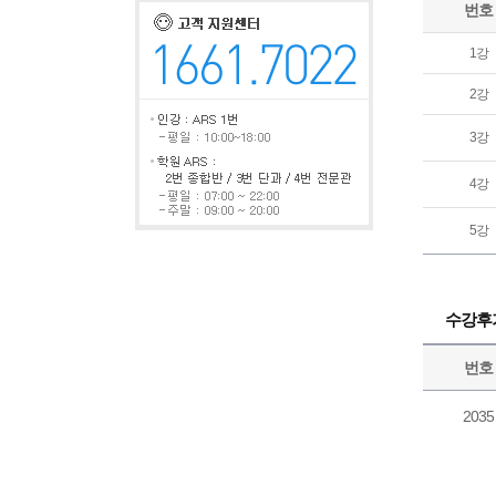
번호
1강
2강
3강
4강
5강
수강후
번호
2035