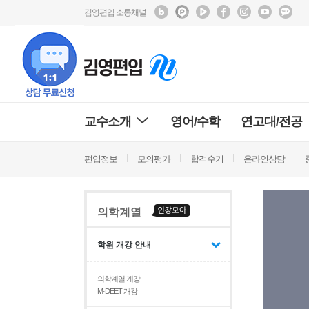
김영편입 소통채널
교수소개
영어/수학
연고대/전공
편입정보
모의평가
합격수기
온라인상담
의학계열
학원 개강 안내
의학계열 개강
M·DEET 개강