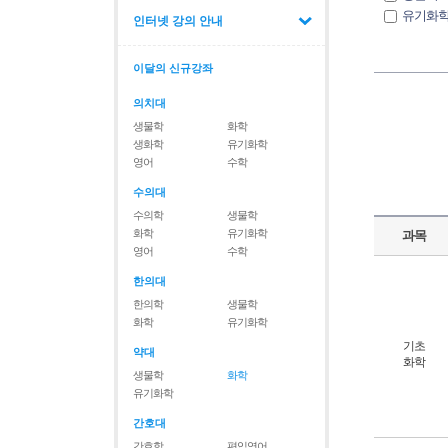
유기화
인터넷 강의 안내
이달의 신규강좌
의치대
생물학
화학
생화학
유기화학
영어
수학
수의대
수의학
생물학
화학
유기화학
과목
영어
수학
한의대
한의학
생물학
화학
유기화학
기초
약대
화학
생물학
화학
유기화학
간호대
간호학
편입영어