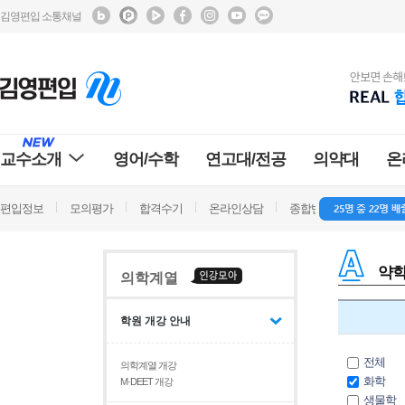
김영편입 소통채널
교수소개
영어/수학
연고대/전공
의약대
온
편입정보
모의평가
합격수기
온라인상담
종합반 방문상담
학
약학
의학계열
학원 개강 안내
전체
의학계열 개강
화학
M·DEET 개강
생물학