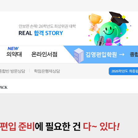
의약대
온라인서점
종
종합반 방문상담
학점은행제상담
PACK