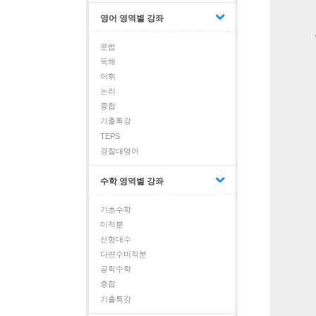
영어 영역별 강좌
문법
독해
어휘
논리
종합
기출특강
TEPS
경찰대영어
수학 영역별 강좌
기초수학
미적분
선형대수
다변수미적분
공학수학
종합
기출특강