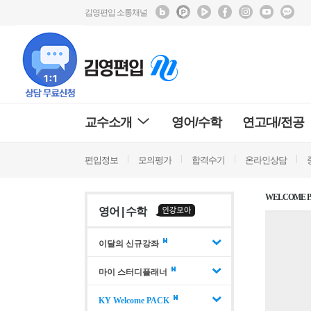
김영편입 소통채널
교수소개
영어/수학
연고대/전공
편입정보
모의평가
합격수기
온라인상담
WELCOME 
영어 | 수학
이달의 신규강좌
마이 스터디플래너
KY Welcome PACK