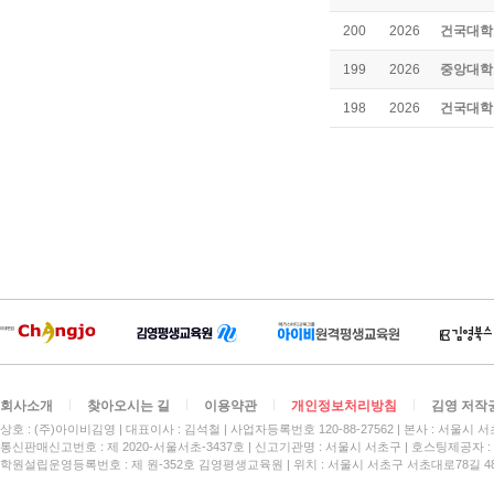
건국대학
200
2026
중앙대학
199
2026
건국대학
198
2026
회사소개
찾아오시는 길
이용약관
개인정보처리방침
김영 저작
상호 : (주)아이비김영
대표이사 : 김석철
사업자등록번호 120-88-27562
본사 : 서울시 서
통신판매신고번호 : 제 2020-서울서초-3437호
신고기관명 : 서울시 서초구
호스팅제공자 : 
학원설립운영등록번호 : 제 원-352호 김영평생교육원 | 위치 : 서울시 서초구 서초대로78길 4