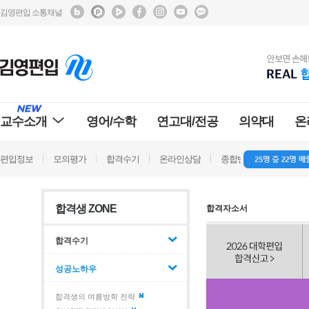
김영편입 소통채널
교수소개
영어/수학
연고대/전공
의약대
온
편입정보
모의평가
합격수기
온라인상담
종합반 방문상담
학
합격생 ZONE
합격자소서
합격수기
성공노하우
합격생의 여름방학 전략