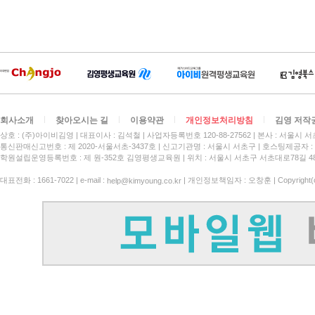
회사소개
찾아오시는 길
이용약관
개인정보처리방침
김영 저작
상호 : (주)아이비김영
대표이사 : 김석철
사업자등록번호 120-88-27562
본사 : 서울시 서
통신판매신고번호 : 제 2020-서울서초-3437호
신고기관명 : 서울시 서초구
호스팅제공자 : 
학원설립운영등록번호 : 제 원-352호 김영평생교육원 | 위치 : 서울시 서초구 서초대로78길 4
대표전화 : 1661-7022 | e-mail :
| 개인정보책임자 : 오창훈 | Copyright(c)
help@kimyoung.co.kr