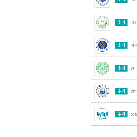
국
아
건
인
숭