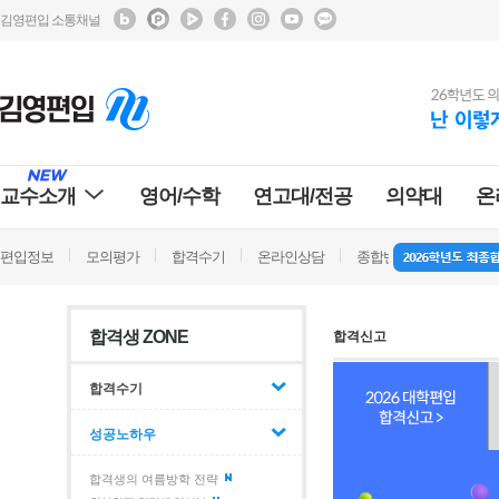
김영편입 소통채널
교수소개
영어/수학
연고대/전공
의약대
온
편입정보
모의평가
합격수기
온라인상담
종합반 방문상담
학
합격생 ZONE
합격신고
합격수기
성공노하우
합격생의 여름방학 전략