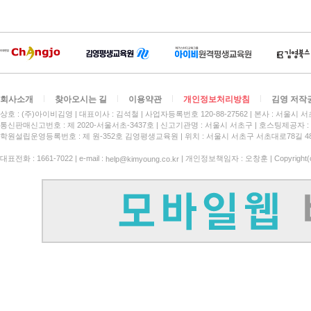
회사소개
찾아오시는 길
이용약관
개인정보처리방침
김영 저작
상호 : (주)아이비김영
대표이사 : 김석철
사업자등록번호 120-88-27562
본사 : 서울시 서
통신판매신고번호 : 제 2020-서울서초-3437호
신고기관명 : 서울시 서초구
호스팅제공자 : 
학원설립운영등록번호 : 제 원-352호 김영평생교육원 | 위치 : 서울시 서초구 서초대로78길 4
대표전화 : 1661-7022 | e-mail :
| 개인정보책임자 : 오창훈 | Copyright(c)
help@kimyoung.co.kr