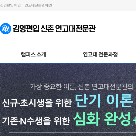
김영편입 메인
연고대전문관 메인
캠퍼스 소개
연고대 전문과정