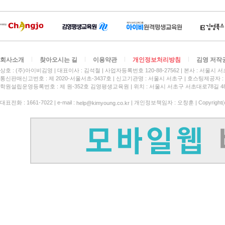
회사소개
찾아오시는 길
이용약관
개인정보처리방침
김영 저작
상호 : (주)아이비김영
대표이사 : 김석철
사업자등록번호 120-88-27562
본사 : 서울시 서
통신판매신고번호 : 제 2020-서울서초-3437호
신고기관명 : 서울시 서초구
호스팅제공자 : 
학원설립운영등록번호 : 제 원-352호 김영평생교육원 | 위치 : 서울시 서초구 서초대로78길 4
대표전화 : 1661-7022 | e-mail :
| 개인정보책임자 : 오창훈 | Copyright(c)
help@kimyoung.co.kr