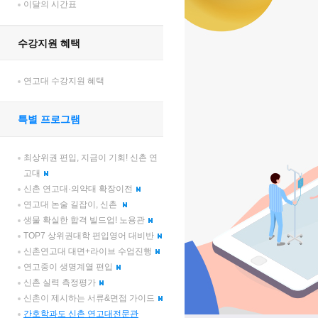
이달의 시간표
수강지원 혜택
연고대 수강지원 혜택
특별 프로그램
최상위권 편입, 지금이 기회! 신촌 연
고대
신촌 연고대·의약대 확장이전
연고대 논술 길잡이, 신촌
생물 확실한 합격 빌드업! 노용관
TOP7 상위권대학 편입영어 대비반
신촌연고대 대면+라이브 수업진행
연고중이 생명계열 편입
신촌 실력 측정평가
신촌이 제시하는 서류&면접 가이드
간호학과도 신촌 연고대전문관