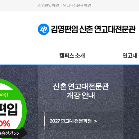
김영편입 메인
연고대전문관 메인
캠퍼스 소개
연고대
신촌 연고대전문관
개강 안내
2027 연고대 전문과정