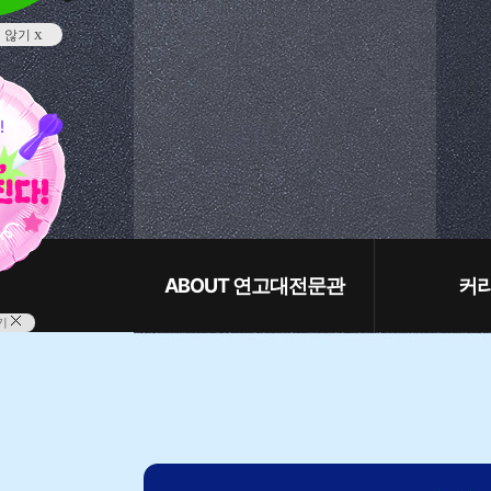
x
지 않기
ABOUT 연고대전문관
커
기