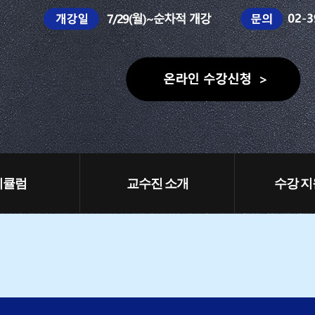
리큘럼
교수진 소개
수강 지