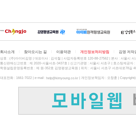
회사소개
찾아오시는 길
이용약관
개인정보처리방침
김영 저작
상호 : (주)아이비김영
대표이사 : 김석철
사업자등록번호 120-88-27562
본사 : 서울시 서
통신판매신고번호 : 제 2020-서울서초-3437호
신고기관명 : 서울시 서초구
호스팅제공자 : 
학원설립운영등록번호 : 제 원-352호 김영평생교육원 | 위치 : 서울시 서초구 서초대로78길 4
대표전화 : 1661-7022 | e-mail :
| 개인정보책임자 : 오창훈 | Copyright(c)
help@kimyoung.co.kr