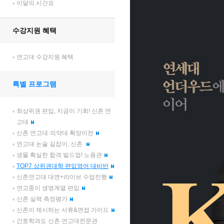
이달의 시간표
수강지원 혜택
연고대 수강지원 혜택
특별 프로그램
최상위권 편입, 지금이 기회! 신촌 연
고대
신촌 연고대·의약대 확장이전
연고대 논술 길잡이, 신촌
생물 확실한 합격 빌드업! 노용관
TOP7 상위권대학 편입영어 대비반
신촌연고대 대면+라이브 수업진행
연고중이 생명계열 편입
신촌 실력 측정평가
신촌이 제시하는 서류&면접 가이드
간호학과도 신촌 연고대전문관