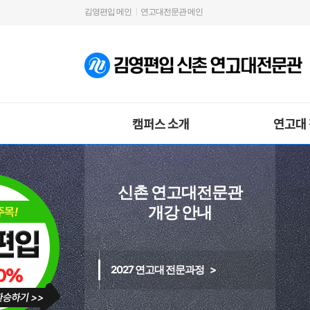
김영편입 메인
연고대전문관 메인
캠퍼스 소개
연고대
신촌 연고대전문관
개강 안내
2027 연고대 전문과정