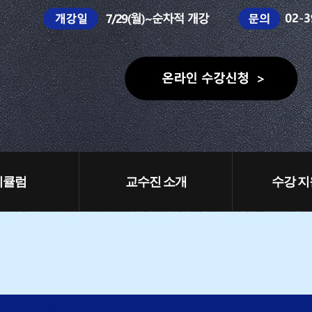
리큘럼
교수진 소개
수강 지