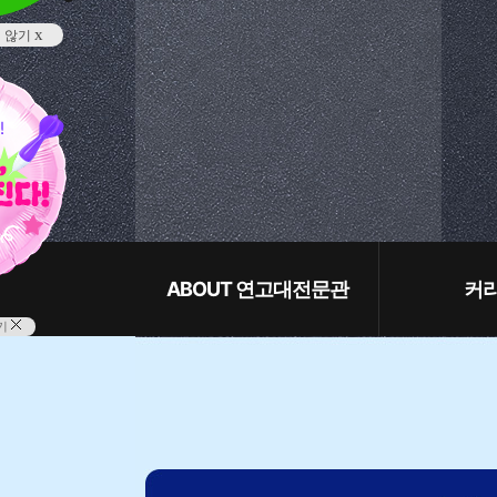
x
지 않기
ABOUT 연고대전문관
커
기