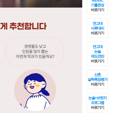
M.D.G.C
기출완성
바로가기
연고대
서류대비
바로가기
연고대
논술
재도전반
바로가기
신촌
실력측정평가
바로가기
논술+브릿지
프로그램
바로가기