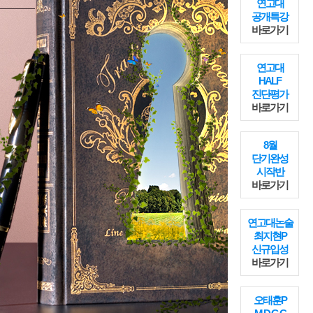
연고대
공개특강
바로가기
연고대
HALF
진단평가
바로가기
8월
단기완성
시작반
바로가기
연고대논술
최지현P
신규입성
바로가기
오태훈P