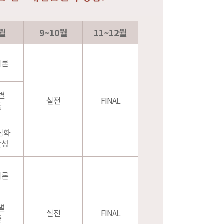
월
9~10월
11~12월
이론
별
실전
FINAL
풀
심화
완성
이론
별
실전
FINAL
풀