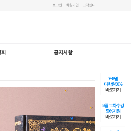
로그인
회원가입
고객센터
명회
공지사항
7~8월
타학원50%
바로가기
8월 교차수강
50%지원
바로가기