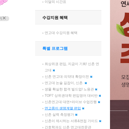
이달의 시간표
수강지원 혜택
기
연고대 수강지원 혜택
특별 프로그램
최상위권 편입, 지금이 기회! 신촌 연
고대
신촌 연고대·의약대 확장이전
연고대 논술 길잡이, 신촌
생물 확실한 합격 빌드업! 노용관
TOP7 상위권대학 편입영어 대비반
신촌연고대 대면+라이브 수업진행
연고중이 생명계열 편입
신촌 실력 측정평가
신촌이 제시하는 서류&면접 가이드
간호학과도 신촌 연고대전문관