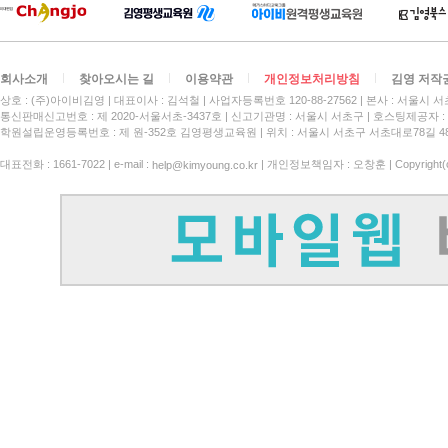
회사소개
찾아오시는 길
이용약관
개인정보처리방침
김영 저작
상호 : (주)아이비김영
대표이사 : 김석철
사업자등록번호 120-88-27562
본사 : 서울시 서
통신판매신고번호 : 제 2020-서울서초-3437호
신고기관명 : 서울시 서초구
호스팅제공자 : 
학원설립운영등록번호 : 제 원-352호 김영평생교육원 | 위치 : 서울시 서초구 서초대로78길 4
대표전화 : 1661-7022 | e-mail :
| 개인정보책임자 : 오창훈 | Copyright(c)
help@kimyoung.co.kr